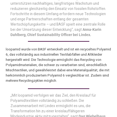
unterstützen nachhaltiges, langfristiges Wachstum und
reduzieren gleichzeitig den Einsatz von fossilen Rohstoffen.
Fortschritte in diesem Umfang erfordern neue Technologien
und enge Partnerschaften entlang der gesamten
Wertschöpfungskette – und BASF spielt eine zentrale Rolle
bei der Umsetzung dieser Entwicklung“, sagt
Anna-Karin
Dahlberg, Chief Sustainability Officer bei Lindex.
loopamid wurde von BASF entwickelt und ist ein recyceltes Polyamid
6, das vollständig aus industriellen Textilabfällen und Altkleider
hergestellt wird. Die Technologie ermöglicht das Recycling von
Polyamidmaterialien, die schwer zu verarbeiten sind, einschließlich
Mischtextilien, und gewährleistet dabei eine Materialqualität, die mit
herkömmlich produziertem Polyamid 6 vergleichbar ist. Zudem sind
mehrere Recyclingzyklen möglich.
„Mit loopamid verfolgen wir das Ziel, den Kreislauf für
Polyamidtextilien vollständig zu schließen. Die
Zusammenarbeit mit Lindex ermöglicht es uns, die
Transformation hin zu einer kreislauffähigeren
Modeindustrie aktiv mitzugestalten“,
sagt
Dag Wiebelhaus,