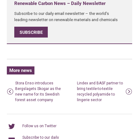
Renewable Carbon News – Daily Newsletter
Subscribe to our daily email newsletter – the world's
leading newsletter on renewable materials and chemicals
SUBSCRIBE
More news
Stora Enso introduces
Lindex and BASF partner to
Bergslagets Skogar as the
bring textile-­to­-textile
new name for its Swedish
recycled polyamide to
forest asset company
lingerie sector
Follow us on Twitter
Subscribe to our daily