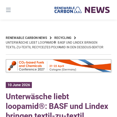
Skip
to
content
RENEWABLE CARBON NEWS
RECYCLING
UNTERWÄSCHE LIEBT LOOPAMID®: BASF UND LINDEX BRINGEN
TEXTIL-ZU-TEXTIL RECYCELTES POLYAMID IN DEN DESSOUS-SEKTOR
10 June 2026
Unterwäsche liebt
loopamid®: BASF und Lindex
bringen textil-zu-textil