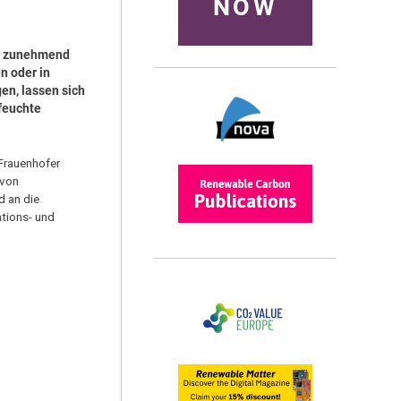
NOW
fe zunehmend
n oder in
en, lassen sich
feuchte
Frauenhofer
 von
d an die
ations- und