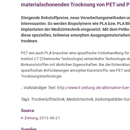
materialschonenden Trocknung von PET und 
Steigende Rohstoffpreise, neue Verarbeitungsmethoden un
interessanter. So werden Biopolymere wie PLA bzw. PLA Bl
Implantaten der Medizintechnik eingesetzt. Mit dem Petko
diese speziellen, teilweise amorphen Ausgangsmaterialien
trocknen.
PET wie auch PLA brauchen eine spezifische Vorbehandlung für 
Institut CT (Chemische Technologie) entwickelte Technologie d
Biokunststoffen mit ähnlichen Eigenschaften. Bei der Entwickl
spezifischen Anforderungen amorpher Kunststoffe, wie PET und P
Trocknungstechnologie.
…Vollständiger Text:
http://www.k-zeitung.de/alternative-fu
Tags: Trockenlufttechnik, Medizintechnik, biokompatiblen Kun
Source
K-Zeitung
, 2012-06-21.
Supplier