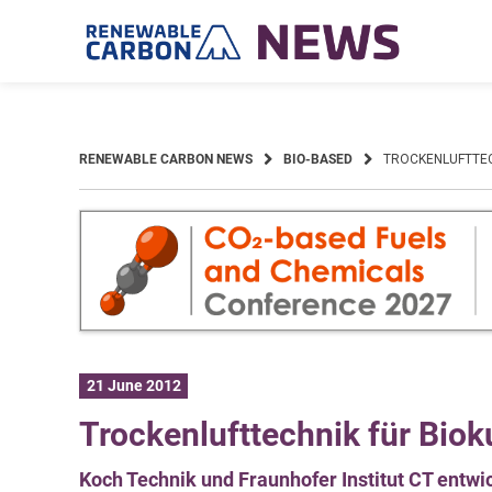
Skip
to
content
RENEWABLE CARBON NEWS
BIO-BASED
TROCKENLUFTTEC
21 June 2012
Trockenlufttechnik für Biok
Koch Technik und Fraunhofer Institut CT entwi