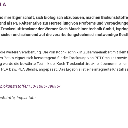
PLA
d ihre Eigenschaft, sich biologisch abzubauen, machen Biokunststof
end als PET-Alternative zur Herstellung von Preforms und Verpackunge
-Trockenlufttrockner der Werner Koch Maschinentechnik GmbH, Ispring
 sicher und schonend auf die verarbeitungstechnisch notwendige Rest
die weitere Verarbeitung. Die von Koch-Technik in Zusammenarbeit mit dem 
es Petko eignet sich hervorragend für die Trocknung von PET-Granulat sowie
ung wurde die bewährte Technik der Koch-Trockenlufttrockner übernommen un
LA bzw. PLA Blends, angepasst. Das Ergebnis ist eine integrierte Kristallis
er-biokunststoffe/150/1086/39095/
ststoffe, Implantate