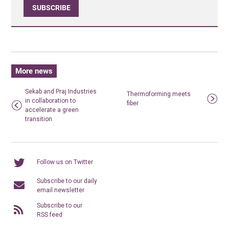
SUBSCRIBE
More news
Sekab and Praj Industries
Thermoforming meets
in collaboration to
fiber
accelerate a green
transition
Follow us on Twitter
Subscribe to our daily
email newsletter
Subscribe to our
RSS feed