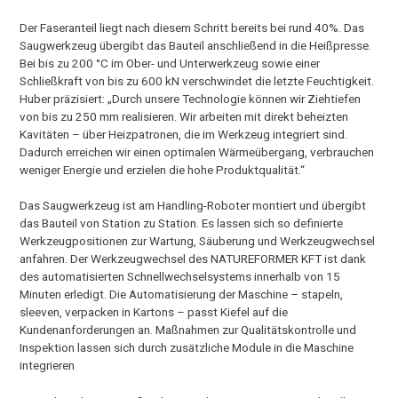
Der Faseranteil liegt nach diesem Schritt bereits bei rund 40%. Das
Saugwerkzeug übergibt das Bauteil anschließend in die Heißpresse.
Bei bis zu 200 °C im Ober- und Unterwerkzeug sowie einer
Schließkraft von bis zu 600 kN verschwindet die letzte Feuchtigkeit.
Huber präzisiert: „Durch unsere Technologie können wir Ziehtiefen
von bis zu 250 mm realisieren. Wir arbeiten mit direkt beheizten
Kavitäten – über Heizpatronen, die im Werkzeug integriert sind.
Dadurch erreichen wir einen optimalen Wärmeübergang, verbrauchen
weniger Energie und erzielen die hohe Produktqualität.“
Das Saugwerkzeug ist am Handling-Roboter montiert und übergibt
das Bauteil von Station zu Station. Es lassen sich so definierte
Werkzeugpositionen zur Wartung, Säuberung und Werkzeugwechsel
anfahren. Der Werkzeugwechsel des NATUREFORMER KFT ist dank
des automatisierten Schnellwechselsystems innerhalb von 15
Minuten erledigt. Die Automatisierung der Maschine – stapeln,
sleeven, verpacken in Kartons – passt Kiefel auf die
Kundenanforderungen an. Maßnahmen zur Qualitätskontrolle und
Inspektion lassen sich durch zusätzliche Module in die Maschine
integrieren