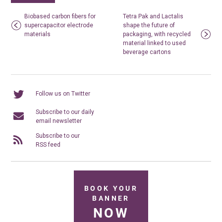
Biobased carbon fibers for
Tetra Pak and Lactalis
supercapacitor electrode
shape the future of
materials
packaging, with recycled
material linked to used
beverage cartons
Follow us on Twitter
Subscribe to our daily
email newsletter
Subscribe to our
RSS feed
BOOK YOUR
BANNER
NOW