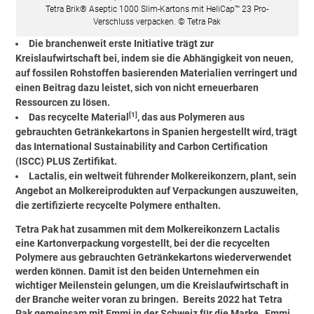
Tetra Brik® Aseptic 1000 Slim-Kartons mit HeliCap™ 23 Pro-
Verschluss verpacken. © Tetra Pak
Die branchenweit erste Initiative trägt zur
Kreislaufwirtschaft bei, indem sie die Abhängigkeit von neuen,
auf fossilen Rohstoffen basierenden Materialien verringert und
einen Beitrag dazu leistet, sich von nicht erneuerbaren
Ressourcen zu lösen.
[1]
Das recycelte Material
, das aus Polymeren aus
gebrauchten Getränkekartons in Spanien hergestellt wird, trägt
das International Sustainability and Carbon Certification
(ISCC) PLUS Zertifikat.
Lactalis, ein weltweit führender Molkereikonzern, plant, sein
Angebot an Molkereiprodukten auf Verpackungen auszuweiten,
die zertifizierte recycelte Polymere enthalten.
Tetra Pak hat zusammen mit dem Molkereikonzern Lactalis
eine Kartonverpackung vorgestellt, bei der die recycelten
Polymere aus gebrauchten Getränkekartons wiederverwendet
werden können. Damit ist den beiden Unternehmen ein
wichtiger Meilenstein gelungen, um die Kreislaufwirtschaft in
der Branche weiter voran zu bringen. Bereits 2022 hat Tetra
Pak gemeinsam mit Emmi in der Schweiz für die Marke „Emmi