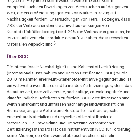
recycelten Polymeren schrittweise erweitern. Dieser Schritt
entspricht auch den Erwartungen von Verbrauchern auf der ganzen
Welt, die ein größeres Engagement von Marken in Bezug auf
Nachhaltigkeit fordern. Untersuchungen von Tetra Pak zeigen, dass
78% der Verbraucher über die Umweltauswirkungen von
Kunststoffabfällen besorgt sind. 29% der Verbraucher gaben an, im
letzten Jahr vermehrt Produkte gekauft zu haben, die in recycelten
[2]
Materialien verpackt sind.
Über ISCC
Die Internationale Nachhaltigkeits- und Kohlenstoffzertifizierung
(International Sustainability and Carbon Certification, ISCC) wurde
2010 im Rahmen einer Multi-Stakeholder-Initiative gegründet und ist
ein weltweit anwendbares und führendes Zertifizierungssystem, das
darauf abzielt, nachvollziehbare, nachhaltige, entwaldungsfreie und
klimafreundliche Lieferketten zu fördern. ISCC-Zertifizierungen sind
weithin anerkannt und umfassen nachhaltige landwirtschaftliche
Biomasse, biogene Abfälle und Reststoffe, nicht-biologische
erneuerbare Materialien und recycelte kohlenstoffbasierte
Materialien. Die Entwicklung und Umsetzung verschiedener
Zertifizierungsstandards ist das Instrument von ISCC zur Förderung
seiner Mission, den Klimawandel abzuschwächen und mehr