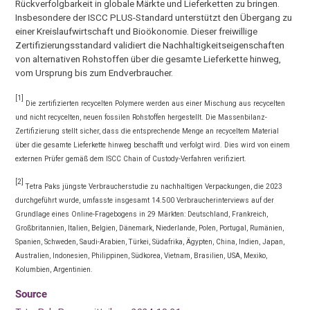
Rückverfolgbarkeit in globale Märkte und Lieferketten zu bringen.
Insbesondere der ISCC PLUS-Standard unterstützt den Übergang zu
einer Kreislaufwirtschaft und Bioökonomie. Dieser freiwillige
Zertifizierungsstandard validiert die Nachhaltigkeitseigenschaften
von alternativen Rohstoffen über die gesamte Lieferkette hinweg,
vom Ursprung bis zum Endverbraucher.
[1]
Die zertifizierten recycelten Polymere werden aus einer Mischung aus recycelten
und nicht recycelten, neuen fossilen Rohstoffen hergestellt. Die Massenbilanz-
Zertifizierung stellt sicher, dass die entsprechende Menge an recyceltem Material
über die gesamte Lieferkette hinweg beschafft und verfolgt wird. Dies wird von einem
externen Prüfer gemäß dem ISCC Chain of Custody-Verfahren verifiziert.
[2]
Tetra Paks jüngste Verbraucherstudie zu nachhaltigen Verpackungen, die 2023
durchgeführt wurde, umfasste insgesamt 14.500 Verbraucherinterviews auf der
Grundlage eines Online-Fragebogens in 29 Märkten: Deutschland, Frankreich,
Großbritannien, Italien, Belgien, Dänemark, Niederlande, Polen, Portugal, Rumänien,
Spanien, Schweden, Saudi-Arabien, Türkei, Südafrika, Ägypten, China, Indien, Japan,
Australien, Indonesien, Philippinen, Südkorea, Vietnam, Brasilien, USA, Mexiko,
Kolumbien, Argentinien.
Source