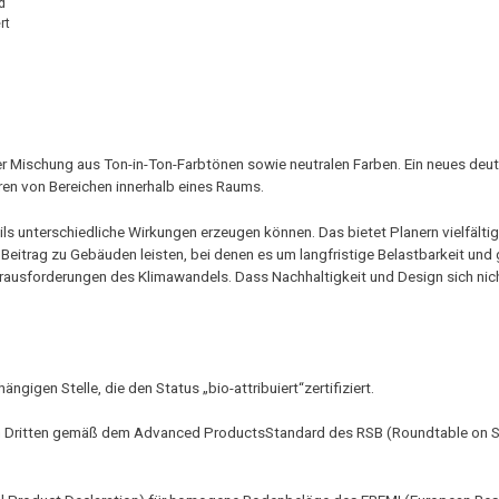
d
rt
ner Mischung aus Ton-in-Ton-Farbtönen sowie neutralen Farben. Ein neues deut
ren von Bereichen innerhalb eines Raums.
weils unterschiedliche Wirkungen erzeugen können. Das bietet Planern vielfälti
eitrag zu Gebäuden leisten, bei denen es um langfristige Belastbarkeit und 
rausforderungen des Klimawandels. Dass Nachhaltigkeit und Design sich nic
gigen Stelle, die den Status „bio-attribuiert“zertifiziert.
n Dritten gemäß dem Advanced ProductsStandard des RSB (Roundtable on S