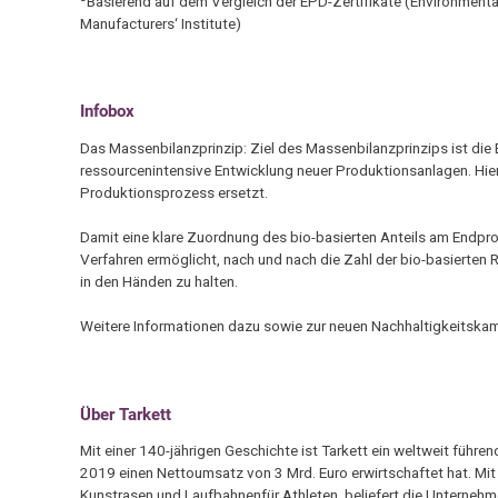
Basierend auf dem Vergleich der EPD-Zertifikate (Environment
Manufacturers‘ Institute)
Infobox
Das Massenbilanzprinzip: Ziel des Massenbilanzprinzips ist di
ressourcenintensive Entwicklung neuer Produktionsanlagen. Hie
Produktionsprozess ersetzt.
Damit eine klare Zuordnung des bio-basierten Anteils am Endpro
Verfahren ermöglicht, nach und nach die Zahl der bio-basierte
in den Händen zu halten.
Weitere Informationen dazu sowie zur neuen Nachhaltigkeitskam
Über Tarkett
Mit einer 140-jährigen Geschichte ist Tarkett ein weltweit füh
2019 einen Nettoumsatz von 3 Mrd. Euro erwirtschaftet hat. Mit
Kunstrasen und Laufbahnenfür Athleten, beliefert die Unterneh