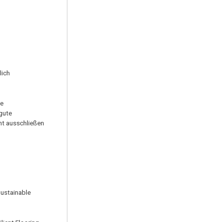
lich
ge
gute
ht ausschließen
ustainable