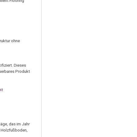
ient Flooring
ruktur ohne
fiziert. Dieses
euerbares Produkt
it
läge, das im Jahr
, Holzfußboden,