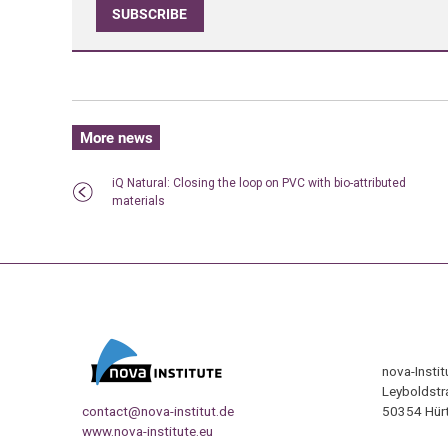
SUBSCRIBE
More news
iQ Natural: Closing the loop on PVC with bio-attributed
materials
nova-Insti
Leyboldstr
contact@nova-institut.de
50354 Hürt
www.nova-institute.eu