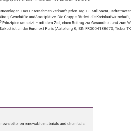
strieanlagen. Das Unternehmen verkauft jeden Tag 1,3 MillionenQuadratmeter
ros, Geschäfte undSportplätze. Die Gruppe fördert die Kreislaufwirtschaft, 
®
Prinzipien umsetzt – mit dem Ziel, einen Beitrag zur Gesundheit und zum 
Tarkett ist an der Euronext Paris (Abteilung B, ISIN:FR0004188670, Ticker TK
ng newsletter on renewable materials and chemicals