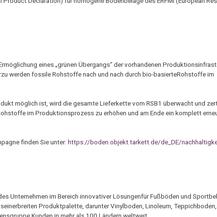
al Product Declaration) für homogene Bodenbeläge des ERFMI (European Resil
e Ermöglichung eines „grünen Übergangs“ der vorhandenen Produktionsinfrast
rzu werden fossile Rohstoffe nach und nach durch bio-basierteRohstoffe im
dukt möglich ist, wird die gesamte Lieferkette vom RSB1 überwacht und zerti
n Rohstoffe im Produktionsprozess zu erhöhen und am Ende ein komplett ern
pagne finden Sie unter:
https://boden.objekt.tarkett.de/de_DE/nachhaltigke
rendes Unternehmen im Bereich innovativer Lösungenfür Fußböden und Sportbe
 seinerbreiten Produktpalette, darunter Vinylboden, Linoleum, Teppichboden
mensgruppe Kunden in mehr als 100 Ländern weltweit.