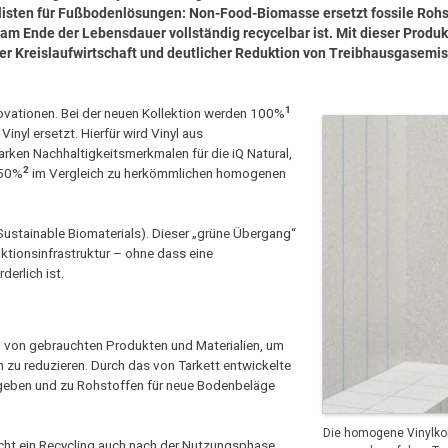
listen für Fußbodenlösungen: Non-Food-Biomasse ersetzt fossile Rohs
r am Ende der Lebensdauer vollständig recycelbar ist. Mit dieser Produ
ter Kreislaufwirtschaft und deutlicher Reduktion von Treibhausgasemis
1
novationen. Bei der neuen Kollektion werden 100%
inyl ersetzt. Hierfür wird Vinyl aus
arken Nachhaltigkeitsmerkmalen für die iQ Natural,
2
 50%
im Vergleich zu herkömmlichen homogenen
ustainable Biomaterials). Dieser „grüne Übergang“
ktionsinfrastruktur – ohne dass eine
erlich ist.
g von gebrauchten Produkten und Materialien, um
zu reduzieren. Durch das von Tarkett entwickelte
eben und zu Rohstoffen für neue Bodenbeläge
Die homogene Vinylkol
licht ein Recycling auch nach der Nutzungsphase.