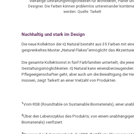
vielfältige Gestaltungsmöglichkeiten für Architekten, Planer un
Designer. Die Farben können problemlos untereinander kombinie
werden. Quelle: Tarkett
Nachhaltig und stark im Design
Die neue Kollektion der iQ Natural besteht aus 35 Farben mit ei
gesprenkeltes Muster „Natural Flakes“ermöglicht das Akzentuie
Die gesamte Kollektionist in fünf Farbfamilien unterteilt, die je
Gestaltungsmöglichkeiten. iQ Natural kann einenüberzeugenden B
Pflegeeigenschaften geht, aber auch um die Bewältigung der He
müssen, zeigt Tarkett an einer Vielzahl von Produkten.
1
Vom RSB (Roundtable on Sustainable Biomaterials), einer unabhän
2
Über den Lebenszyklus des Produkts; von einem unabhängige
Biomaterials) verifiziert.
3