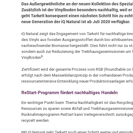
Das Außergewöhnliche an der neuen Kollektion des Spezia
Zusätzlich ist der Vinylboden besonders nachhaltig, weil e
geht Tarkett konsequent einen nächsten Schritt hin zu ech
neue Generation der iQ Natural ist ab Juli 2020 verfügbar.
iQ Natural zeigt das Engagement von Tarkett für nachhaltige In
des Vinyls aus fossilen Ausgangsstoffen durch bio-attribuiertes V
nachwachsender Biomasse hergestellt. Dies führt nicht nur zu st
sondern auch zur Reduzierung der Treibhausgasemissionen um
3
Vinylböden
.
Zertifiziert wird der gesamte Prozess vom RSB (Roundtable on S
erfolgt nach dem Massenbilanzprinzip in der vorhandenen Produ
ressourcenintensive Entwicklung neuer Produktionsanlagen erford
ReStart-Programm fördert nachhaltiges Handeln
Ein wichtiger Punkt beim Thema Nachhaltigkeit ist das Recyclin
Ressourcen zu sparen sowie Abfall und Treibhausgasemissionen 
Rücknahmeprogramm ReStart kann Verlegeverschnitt zurückgeg
recycelt werden.
Mit iQ Natural geht Tarkett noch einen Schritt weiter und ermög