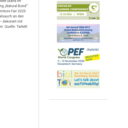
kett-Stand im
ng „Natural Bond“
rniture Fair 2020
alsauch an den
– dekoriert mit
n. Quelle: Tarkett