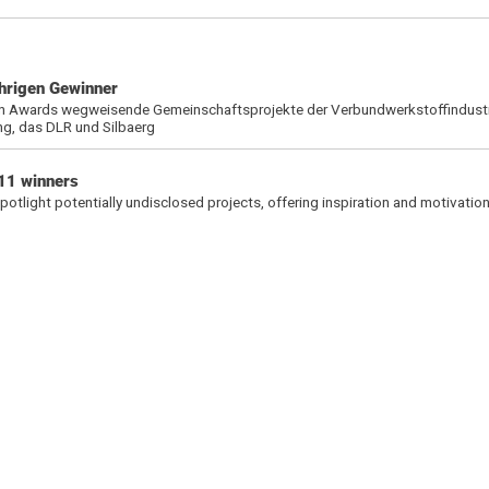
ährigen Gewinner
on Awards wegweisende Gemeinschaftsprojekte der Verbundwerkstoffindustr
ng, das DLR und Silbaerg
11 winners
otlight potentially undisclosed projects, offering inspiration and motivation