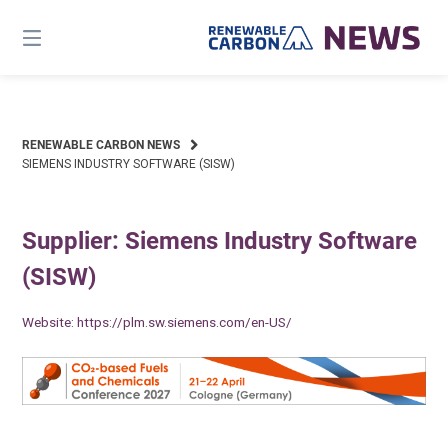
Skip
to
content
RENEWABLE CARBON NEWS
SIEMENS INDUSTRY SOFTWARE (SISW)
Supplier: Siemens Industry Software
(SISW)
Website:
https://plm.sw.siemens.com/en-US/