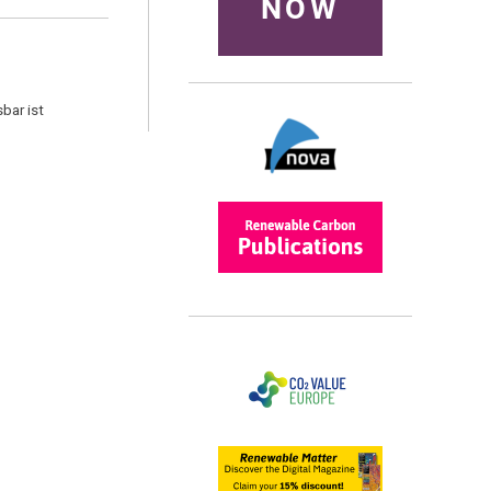
NOW
bar ist