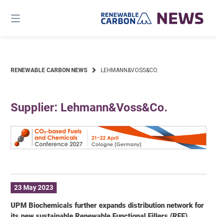
Skip
to
content
RENEWABLE CARBON NEWS
LEHMANN&VOSS&CO.
Supplier: Lehmann&Voss&Co.
23 May 2023
UPM Biochemicals further expands distribution network for
its new sustainable Renewable Functional Fillers (RFF)