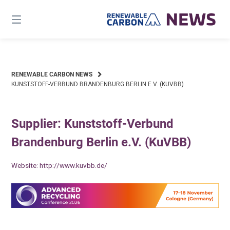
Skip
to
content
RENEWABLE CARBON NEWS
KUNSTSTOFF-VERBUND BRANDENBURG BERLIN E.V. (KUVBB)
Supplier: Kunststoff-Verbund
Brandenburg Berlin e.V. (KuVBB)
Website:
http://www.kuvbb.de/