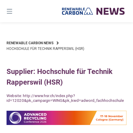
Skip
to
content
RENEWABLE CARBON NEWS
HOCHSCHULE FÜR TECHNIK RAPPERSWIL (HSR)
Supplier: Hochschule für Technik
Rapperswil (HSR)
Website:
http://www.hsr.ch/index.php?
id=12020&pk_campaign=WING&pk_kwd=adword_fachhochschule