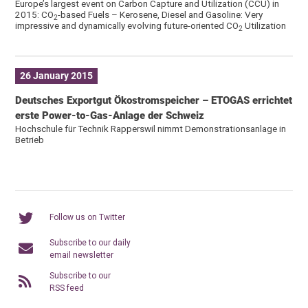
Europe’s largest event on Carbon Capture and Utilization (CCU) in
2015: CO
-based Fuels – Kerosene, Diesel and Gasoline: Very
2
impressive and dynamically evolving future-oriented CO
Utilization
2
26 January 2015
Deutsches Exportgut Ökostromspeicher – ETOGAS errichtet
erste Power-to-Gas-Anlage der Schweiz
Hochschule für Technik Rapperswil nimmt Demonstrationsanlage in
Betrieb
Follow us on Twitter
Subscribe to our daily
email newsletter
Subscribe to our
RSS feed