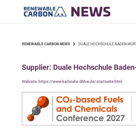
Skip
to
content
RENEWABLE CARBON NEWS
DUALE HOCHSCHULE BADEN-WÜR
Supplier: Duale Hochschule Bade
Website:
https://www.karlsruhe.dhbw.de/startseite.html