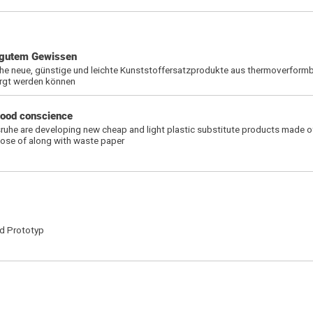
t gutem Gewissen
he neue, günstige und leichte Kunststoffersatzprodukte aus thermoverformb
orgt werden können
 good conscience
ruhe are developing new cheap and light plastic substitute products made o
ose of along with waste paper
nd Prototyp