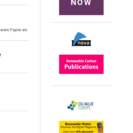
NOW
arem Papier als
f