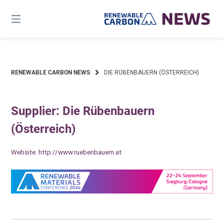
Skip
to
content
RENEWABLE CARBON NEWS
DIE RÜBENBAUERN (ÖSTERREICH)
Supplier: Die Rübenbauern
(Österreich)
Website:
http://www.ruebenbauern.at