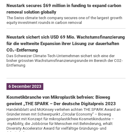
Neustark secures $69 million in funding to expand carbon
removal solution globally
The Swiss climate tech company secures one of the largest growth
equity investment rounds in carbon removal
Neustark sichert sich USD 69 Mio. Wachstumsfinanzierung
für die weltweite Expansion ihrer Lösung zur dauerhaften
CO₂-Entfernung
Das Schweizer Climate-Tech-Unternehmen sichert sich eine der
bisher grössten Wachstumsfinanzierungsrunde im Bereich der CO2-
Entfernung
6 December 2023
Kosmetikbranche von Mikroplastik befreien: Bioweg
gewinnt „THE SPARK – Der deutsche Digitalpreis 2023
Handelsblatt und McKinsey verliehen achten THE SPARK Award an
Gründer:innen mit Schwerpunkt „Circular Economy“ – Bioweg
gewinnt mit Konzept für mikroplastikfreie Kosmetikindustrie –
myAbility, die Jobbörse für Menschen mit Behinderung, erhält
Diversity Accelerator Award für vielfältige Gründungs- und