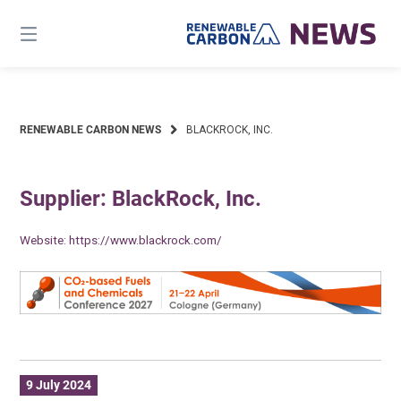
Skip
to
content
RENEWABLE CARBON NEWS
BLACKROCK, INC.
Supplier: BlackRock, Inc.
Website:
https://www.blackrock.com/
9 July 2024