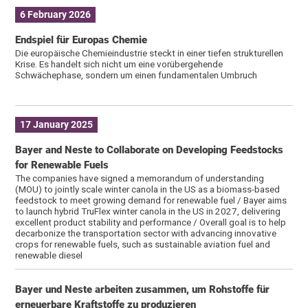
6 February 2026
Endspiel für Europas Chemie
Die europäische Chemieindustrie steckt in einer tiefen strukturellen
Krise. Es handelt sich nicht um eine vorübergehende
Schwächephase, sondern um einen fundamentalen Umbruch
17 January 2025
Bayer and Neste to Collaborate on Developing Feedstocks
for Renewable Fuels
The companies have signed a memorandum of understanding
(MOU) to jointly scale winter canola in the US as a biomass-based
feedstock to meet growing demand for renewable fuel / Bayer aims
to launch hybrid TruFlex winter canola in the US in 2027, delivering
excellent product stability and performance / Overall goal is to help
decarbonize the transportation sector with advancing innovative
crops for renewable fuels, such as sustainable aviation fuel and
renewable diesel
Bayer und Neste arbeiten zusammen, um Rohstoffe für
erneuerbare Kraftstoffe zu produzieren