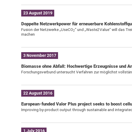
23 August 2019
Doppelte Netzwerkpower für erneuerbare Kohlenstoffqu
Fusion der Netzwerke „UseCO
“ und „Waste2Value“ will das Tr
2
machen
3 November 2017
Biomasse ohne Abfall: Hochwertige Erzeugnisse und A
Forschungsverbund untersucht Verfahren zur möglichst vollständ
22 August 2016
European-funded Valor Plus project seeks to boost cellu
Improving by-product output through sustainable and integrated
1 July 2016