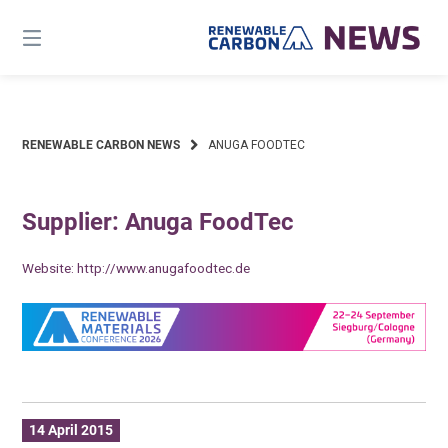
Skip
to
content
RENEWABLE CARBON NEWS
ANUGA FOODTEC
Supplier: Anuga FoodTec
Website:
http://www.anugafoodtec.de
14 April 2015