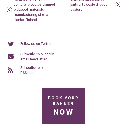
venture relocates planned
partner to scale direct air
biobased materials
capture
manufacturing site to
Hanko, Finland
Follow us on Twitter
Subscribe to our daily
email newsletter
Subscribe to our
RSS feed
BOOK YOUR
BANNER
NOW