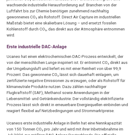
wachsende industrielle Herausforderung auf: Branchen von der
Luftfahrt bis zur Chemie benötigen zunehmend nachhaltig
gewonnenes CO₂ als Rohstoff. Direct Air Capture im industriellen
Maßstab bietet eine skalierbare Lösung – und ersetzt fossilen
Kohlenstoff durch CO₂, das direkt aus der Atmosphäre entnommen
wird.
Erste industrielle DAC-Anlage
Ucaneo hat einen elektrochemischen DAC-Prozess entwickelt, der
von der menschlichen Lunge inspiriert ist. Er entnimmt CO₂ direkt aus
der Umgebungsluft und liefert es mit einer Reinheit von über 99,9
Prozent. Das gewonnene CO₂ lässt sich dauerhaft einlagern, um
zertifizierte negative Emissionen zu erzeugen, oder als Rohstoff für
klimaneutrale Produkte nutzen. Dazu zählen nachhaltiger
Flugkraftstoff (SAF), Methanol sowie Anwendungen in der
Lebensmittel- und Getränkeindustrie. Der vollständig elektrifizierte
Prozess lässt sich direkt in erneuerbare Energiequellen einbinden und
reagiert flexibel auf Netzbedingungen und Strommarktpreise.
Ucaneos erste industrielle Anlage in Berlin hat eine Nennkapazität
von 150 Tonnen CO₂ pro Jahr und wird mit ihrer Inbetriebnahme im
Juli 2026 zur größten DAC-Anlage Deutschlands. Die offizielle