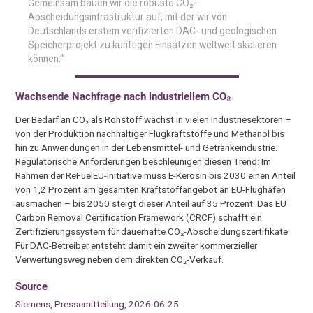
Gemeinsam bauen wir die robuste CO₂-
Abscheidungsinfrastruktur auf, mit der wir von
Deutschlands erstem verifizierten DAC- und geologischen
Speicherprojekt zu künftigen Einsätzen weltweit skalieren
können.“
Wachsende Nachfrage nach industriellem CO₂
Der Bedarf an CO₂ als Rohstoff wächst in vielen Industriesektoren –
von der Produktion nachhaltiger Flugkraftstoffe und Methanol bis
hin zu Anwendungen in der Lebensmittel- und Getränkeindustrie.
Regulatorische Anforderungen beschleunigen diesen Trend: Im
Rahmen der ReFuelEU-Initiative muss E-Kerosin bis 2030 einen Anteil
von 1,2 Prozent am gesamten Kraftstoffangebot an EU-Flughäfen
ausmachen – bis 2050 steigt dieser Anteil auf 35 Prozent. Das EU
Carbon Removal Certification Framework (CRCF) schafft ein
Zertifizierungssystem für dauerhafte CO₂-Abscheidungszertifikate.
Für DAC-Betreiber entsteht damit ein zweiter kommerzieller
Verwertungsweg neben dem direkten CO₂-Verkauf.
Source
Siemens, Pressemitteilung, 2026-06-25.