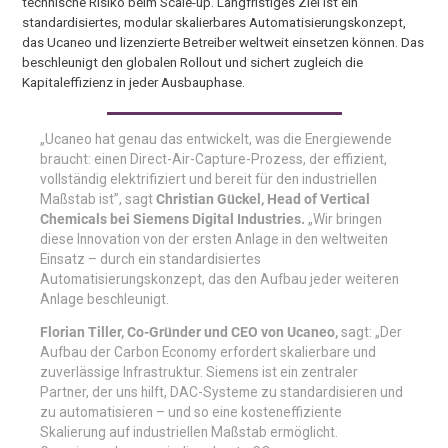
technische Risiko beim Scale-up. Langfristiges Ziel ist ein
standardisiertes, modular skalierbares Automatisierungskonzept,
das Ucaneo und lizenzierte Betreiber weltweit einsetzen können. Das
beschleunigt den globalen Rollout und sichert zugleich die
Kapitaleffizienz in jeder Ausbauphase.
„Ucaneo hat genau das entwickelt, was die Energiewende
braucht: einen Direct-Air-Capture-Prozess, der effizient,
vollständig elektrifiziert und bereit für den industriellen
Maßstab ist”, sagt
Christian Gückel, Head of Vertical
Chemicals bei Siemens Digital Industries.
„Wir bringen
diese Innovation von der ersten Anlage in den weltweiten
Einsatz – durch ein standardisiertes
Automatisierungskonzept, das den Aufbau jeder weiteren
Anlage beschleunigt.
Florian Tiller, Co-Gründer und CEO von Ucaneo,
sagt: „Der
Aufbau der Carbon Economy erfordert skalierbare und
zuverlässige Infrastruktur. Siemens ist ein zentraler
Partner, der uns hilft, DAC-Systeme zu standardisieren und
zu automatisieren – und so eine kosteneffiziente
Skalierung auf industriellen Maßstab ermöglicht.