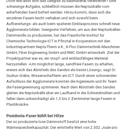
Doch wie lässt sich das Seegras zu Baumaterial verarbeiten? Eine
schwierige Aufgabe, schließlich müssen die Neptunbälle vom
anhaftenden Sand befreit werden. Hinzu kommt, dass sich die
einzelnen Fasern leicht verhaken und sich sowohl beim
Aufbereitungs- als auch beim späteren Einblasprozess schnell neue
Agglomerate bilden. Geeignete Verfahren, um aus den Neptunbällen
Dämmwolle zu produzieren, hat das Fraunhofer-Institut für
Chemische Technologie ICT in Pfinztal in Kooperation mit den
Industriepartnern NeptuTherm e.K., X-Floc Dämmtechnik-Maschinen
GmbH, Fiber Engineering GmbH und RMC GmbH entwickelt. Ziel der
Projektpartner war es, ein stopf- und einblasfähiges Material
herzustellen. »Um möglichst lange, sandfreie Fasern zu erhalten,
erwies sich das Abrütteln des Sandes als beste Lösung«, sagt Dr.
Gudrun Gräbe, Wissenschaftlerin am ICT. Durch einen schonenden
Aufschluss der Agglomerate konnten die Ingenieurin und ihr Team
die Fasergewinnung optimieren. Nach dem Abrütteln des Sandes
gleiten die Neptunbälle über ein Laufband in die Schneidmühlen und
fallen dann unbeschädigt als 1,5 bis 2 Zentimeter lange Fasern in
Plastiksäcke.
Posidonia-Faser kühlt bei Hitze
Der so produzierte lose Dämmstoff besitzt eine hohe
Wärmespeicherkapazität. Der ermittelte Wert von 2,502 Joule pro