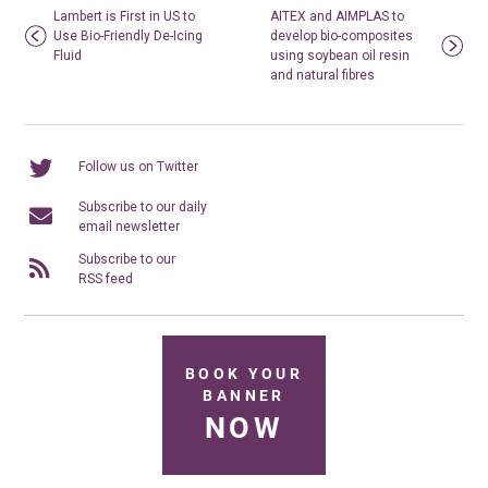
Lambert is First in US to
AITEX and AIMPLAS to
Use Bio-Friendly De-Icing
develop bio-composites
Fluid
using soybean oil resin
and natural fibres
Follow us on Twitter
Subscribe to our daily
email newsletter
Subscribe to our
RSS feed
BOOK YOUR
BANNER
NOW