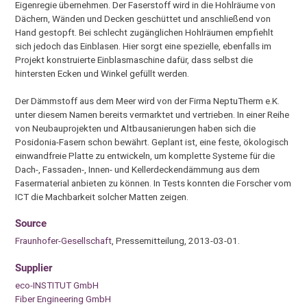
Eigenregie übernehmen. Der Faserstoff wird in die Hohlräume von
Dächern, Wänden und Decken geschüttet und anschließend von
Hand gestopft. Bei schlecht zugänglichen Hohlräumen empfiehlt
sich jedoch das Einblasen. Hier sorgt eine spezielle, ebenfalls im
Projekt konstruierte Einblasmaschine dafür, dass selbst die
hintersten Ecken und Winkel gefüllt werden.
Der Dämmstoff aus dem Meer wird von der Firma NeptuTherm e.K.
unter diesem Namen bereits vermarktet und vertrieben. In einer Reihe
von Neubauprojekten und Altbausanierungen haben sich die
Posidonia-Fasern schon bewährt. Geplant ist, eine feste, ökologisch
einwandfreie Platte zu entwickeln, um komplette Systeme für die
Dach-, Fassaden-, Innen- und Kellerdeckendämmung aus dem
Fasermaterial anbieten zu können. In Tests konnten die Forscher vom
ICT die Machbarkeit solcher Matten zeigen.
Source
Fraunhofer-Gesellschaft
, Pressemitteilung, 2013-03-01.
Supplier
eco-INSTITUT GmbH
Fiber Engineering GmbH