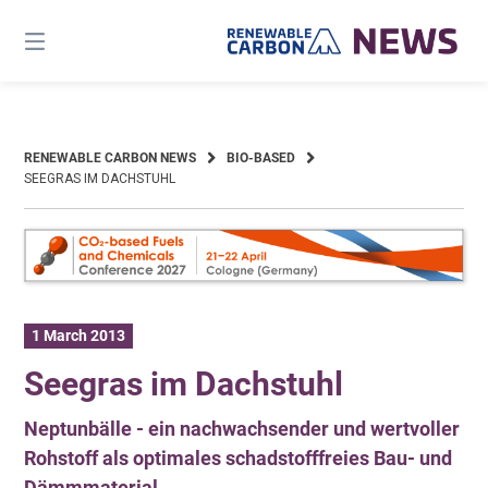
Skip
to
content
RENEWABLE CARBON NEWS
BIO-BASED
SEEGRAS IM DACHSTUHL
1 March 2013
Seegras im Dachstuhl
Neptunbälle - ein nachwachsender und wertvoller
Rohstoff als optimales schadstofffreies Bau- und
Dämmmaterial