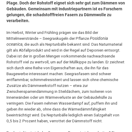
Plage. Doch der Rohstoff eignet sich sehr gut zum Dämmen von
Gebäuden. Gemeinsam mit Industriepartnern ist es Forschern
gelungen, die schadstofffreien Fasern zu Dämmwolle zu
verarbeiten.
Im Herbst, Winter und Frühling prägen sie das Bild der
Mittelmeerstrände – Seegraskugeln der Pflanze
Posidonia
oceanica
, die auch als Neptunbälle bekannt sind. Das Naturmaterial
gilt als Abfallprodukt und wird in der Regel auf Deponien entsorgt.
Dabei ist der in großen Mengen vorkommende nachwachsende
Rohstoff viel zu wertvoll, um auf der Müllkippe zu landen. Er zeichnet
sich durch eine Reihe von Eigenschaften aus, die ihn für das
Baugewerbe interessant machen: Seegrasfasern sind schwer
entflammbar, schimmelresistent und lassen sich ohne chemische
Zusätze als Dämmwerkstoff nutzen – etwa zur
Zwischensparrendämmung in Steildächern, zum Isolieren von
Innenwänden oder um Wärmeverluste an der Gebäudehülle zu
verringern. Die Fasern nehmen Wasserdampf auf, puffern ihn und
geben ihn wieder ab, ohne dass die Wärmedämmfähigkeit
beeinträchtigt wird. Da Neptunbälle lediglich einen Salzgehalt von
0,5 bis 2 Prozent haben, verrottet der Dämmstoff nicht.