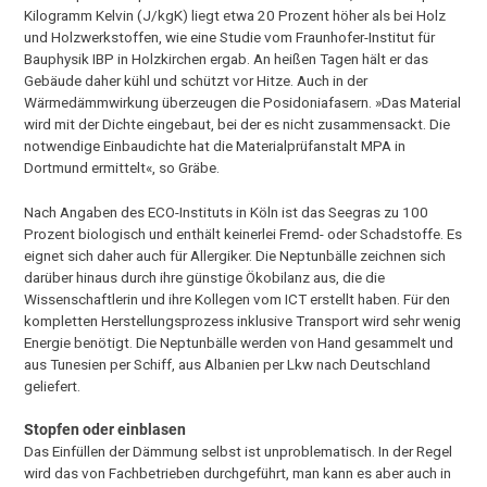
Kilogramm Kelvin (J/kgK) liegt etwa 20 Prozent höher als bei Holz
und Holzwerkstoffen, wie eine Studie vom Fraunhofer-Institut für
Bauphysik IBP in Holzkirchen ergab. An heißen Tagen hält er das
Gebäude daher kühl und schützt vor Hitze. Auch in der
Wärmedämmwirkung überzeugen die Posidoniafasern. »Das Material
wird mit der Dichte eingebaut, bei der es nicht zusammensackt. Die
notwendige Einbaudichte hat die Materialprüfanstalt MPA in
Dortmund ermittelt«, so Gräbe.
Nach Angaben des ECO-Instituts in Köln ist das Seegras zu 100
Prozent biologisch und enthält keinerlei Fremd- oder Schadstoffe. Es
eignet sich daher auch für Allergiker. Die Neptunbälle zeichnen sich
darüber hinaus durch ihre günstige Ökobilanz aus, die die
Wissenschaftlerin und ihre Kollegen vom ICT erstellt haben. Für den
kompletten Herstellungsprozess inklusive Transport wird sehr wenig
Energie benötigt. Die Neptunbälle werden von Hand gesammelt und
aus Tunesien per Schiff, aus Albanien per Lkw nach Deutschland
geliefert.
Stopfen oder einblasen
Das Einfüllen der Dämmung selbst ist unproblematisch. In der Regel
wird das von Fachbetrieben durchgeführt, man kann es aber auch in