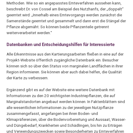
Methoden. Wie so ein angepasstes Ernteverfahren aussehen kann,
beschreibt Dr. von Cossel am Beispiel des Nutzhanfs, der „doppelt“
geerntet wird: „Innerhalb eines Erntevorgangs werden zunächst die
Samenstände geerntet und gesammelt und dann erst die Stängel der
Pflanze abgemäht. So können beide Pflanzenteile getrennt
weiterverarbeitet werden.“
Datenbanken und Entscheidungshilfen für Interessierte
Alle Erkenntnisse aus den Kartierungsarbeiten fließen in eine auf der
Projekt-Website öffentlich zugängliche Datenbank ein. Besucher
können sich so über den Status von marginalen Landflächen in ihrer
Region informieren. Sie können aber auch dabei helfen, die Qualität
der Karte zu verbessern.
Ergänzend gibt es auf der Website eine weitere Datenbank mit
Informationen zu den 20 wichtigsten Industriepflanzen, die auf
Marginalstandorten angebaut werden können. In Faktenblättern sind
alle wesentlichen Informationen zu der jeweiligen Nutzpflanze
zusammengefasst, angefangen bei ihren Boden- und
Klimapräferenzen, über die Bodenvorbereitung und Aussaat, Wasser-
und Düngebedarf, Krankheiten und Schädlingen, bis hin zu Erträgen
und Verwendungszwecken sowie Besonderheiten zu Ernteverfahren