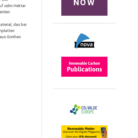
NOW
uf zehn Hektar
erden.
terial, das bei
mplatten
 aus Grethen