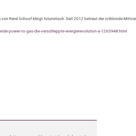
on René Schoof klingt futuristisch. Seit 2012 betreut der rotblonde Mittvie
ende-power-to-gas-die-verschleppte-energierevolution-a-1265948.html