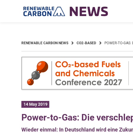
Skip
to
content
RENEWABLE CARBON NEWS
CO2-BASED
POWER-TO-GAS: 
14 May 2019
Power-to-Gas: Die verschle
Wieder einmal: In Deutschland wird eine Zuku