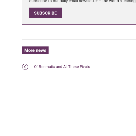
Subscribe to our daily email newsletter – the world's leadi
SUBSCRIBE
More news
Of Renmatix and All These Pivots