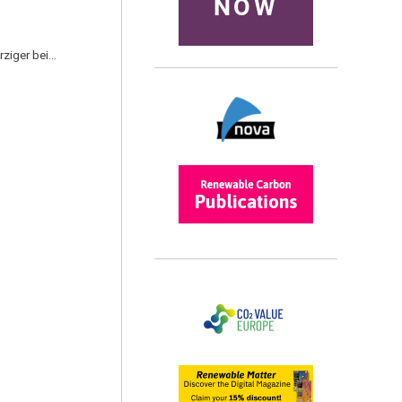
NOW
rziger bei…