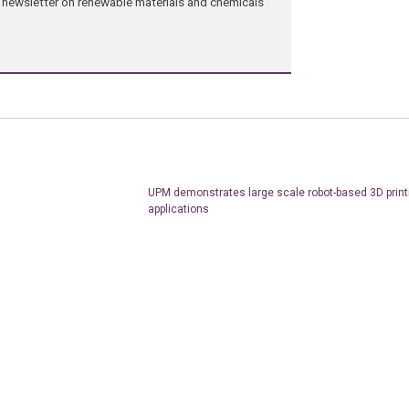
ng newsletter on renewable materials and chemicals
UPM demonstrates large scale robot-based 3D print
applications