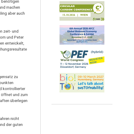
n benötigen
n und machen
ling aber auch
n zeit- und
oom und Peter
en entwickelt,
chungsresultate
gensatz zu
dpunkten
 kontrollierter
e öffnet und zum
haften überlegen
ahren nicht
und der guten