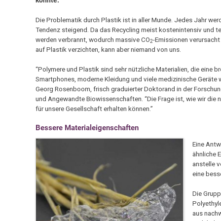
Die Problematik durch Plastik ist in aller Munde. Jedes Jahr wer
Tendenz steigend. Da das Recycling meist kostenintensiv und te
werden verbrannt, wodurch massive CO
-Emissionen verursacht
2
auf Plastik verzichten, kann aber niemand von uns.
“Polymere und Plastik sind sehr nützliche Materialien, die eine 
Smartphones, moderne Kleidung und viele medizinische Geräte wü
Georg Rosenboom, frisch graduierter Doktorand in der Forsc
und Angewandte Biowissenschaften. “Die Frage ist, wie wir die 
für unsere Gesellschaft erhalten können.”
Bessere Materialeigenschaften
Eine Antw
ähnliche 
anstelle 
eine bess
Die Grupp
Polyethyl
aus nachw