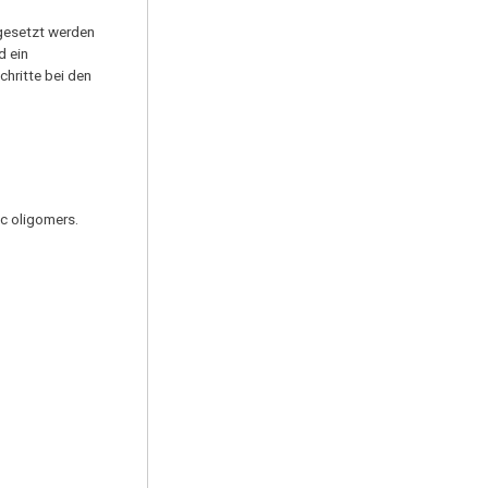
mgesetzt werden
d ein
hritte bei den
ic oligomers.