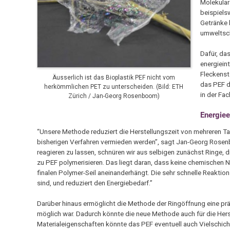
Molekular
beispiels
Getränke 
umweltsch
Dafür, da
energiein
Fleckenst
Äusserlich ist das Bioplastik PEF nicht vom
das PEF d
herkömmlichen PET zu unterscheiden. (Bild: ETH
in der Fa
Zürich / Jan-Georg Rosenboom)
Energiee
“Unsere Methode reduziert die Herstellungszeit von mehreren
bisherigen Verfahren vermieden werden”, sagt Jan-Georg Rosenbo
reagieren zu lassen, schnüren wir aus selbigen zunächst Ringe, di
zu PEF polymerisieren. Das liegt daran, dass keine chemische
finalen Polymer-Seil aneinanderhängt. Die sehr schnelle Reaktio
sind, und reduziert den Energiebedarf.”
Darüber hinaus ermöglicht die Methode der Ringöffnung eine pr
möglich war. Dadurch könnte die neue Methode auch für die Herst
Materialeigenschaften könnte das PEF eventuell auch Vielschichtm