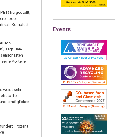
PET) hergestellt,
eeren oder
atisch. Komplett
Events
 Autos,
n”, sagt Jan-
ssenschaften
 seine Vorteile
s weist sehr
 Rohstoffen
 und ermöglichen
 hundert Prozent
ere