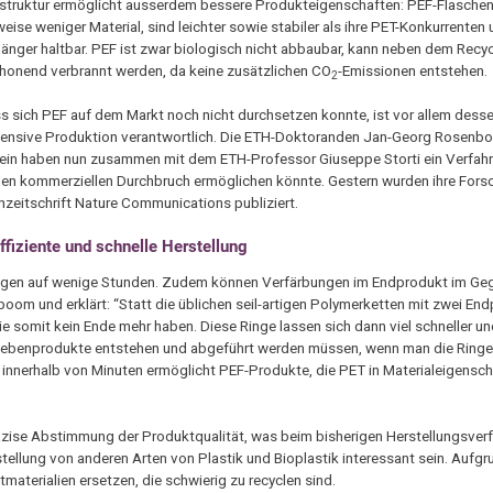
struktur ermöglicht ausserdem bessere Produkteigenschaften: PEF-Flasche
weise weniger Material, sind leichter sowie stabiler als ihre PET-Konkurrente
länger haltbar. PEF ist zwar biologisch nicht abbaubar, kann neben dem Recyc
onend verbrannt werden, da keine zusätzlichen CO
-Emissionen entstehen.
2
ss sich PEF auf dem Markt noch nicht durchsetzen konnte, ist vor allem desse
tensive Produktion verantwortlich. Die ETH-Doktoranden Jan-Georg Rosenb
ein haben nun zusammen mit dem ETH-Professor Giuseppe Storti ein Verfahr
en kommerziellen Durchbruch ermöglichen könnte. Gestern wurden ihre Fors
chzeitschrift Nature Communications publiziert.
ffiziente und schnelle Herstellung
 Tagen auf wenige Stunden. Zudem können Verfärbungen im Endprodukt im Ge
om und erklärt: “Statt die üblichen seil-artigen Polymerketten mit zwei En
e somit kein Ende mehr haben. Diese Ringe lassen sich dann viel schneller und
n Nebenprodukte entstehen und abgeführt werden müssen, wenn man die Ring
n innerhalb von Minuten ermöglicht PEF-Produkte, die PET in Materialeigensc
äzise Abstimmung der Produktqualität, was beim bisherigen Herstellungsverf
ellung von anderen Arten von Plastik und Bioplastik interessant sein. Aufgr
aterialien ersetzen, die schwierig zu recyclen sind.