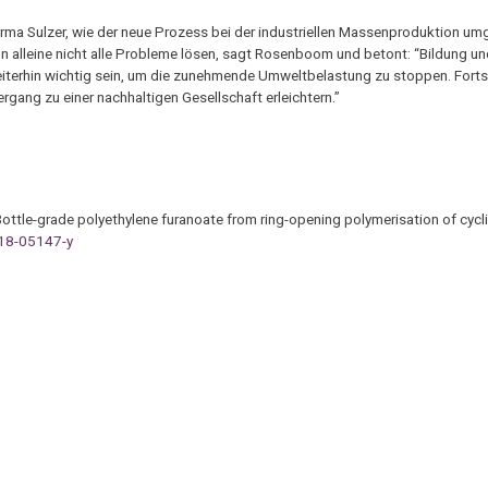
ma Sulzer, wie der neue Prozess bei der industriellen Massenproduktion u
von alleine nicht alle Probleme lösen, sagt Rosenboom und betont: “Bildung un
terhin wichtig sein, um die zunehmende Umweltbelastung zu stoppen. Fortsc
gang zu einer nachhaltigen Gesellschaft erleichtern.”
Bottle-grade polyethylene furanoate from ring-opening polymerisation of cycl
18-05147-y