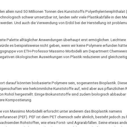
den allein rund 50 Millionen Tonnen des Kunststoffs Polyethylenterephthalat (
chnologisch schwer umsetzbar ist, landen sehr viele Plastikabfälle in den M
 werden. Und auch die Verwendung von Erdöl bei der Herstellung ist problem
breite Palette alltäglicher Anwendungen überhaupt erst ermöglichen. Leichtere
rde es beispielsweise nicht geben, wenn wir keine Polymere erfunden hätte
hungsgruppe von ETH-Professor Massimo Morbidelli am Department Chemiewi
negativen ökologischen Auswirkungen von Plastik reduzieren und gleichzeitig
ort darauf könnten biobasierte Polymere sein, sogenanntes Bioplastik. Diese
Eigenschaften wie herkömmliche Kunststoffe auf, wird aber aus pflanzlichen
von Rohöl hergestellt. Einige Biokunststoffe sind zudem biologisch abbaubar
ere Kompostierung.
e von Massimo Morbidelli erforscht unter anderem das Bioplastik namens
enfuranoat (PEF). PEF ist dem PET chemisch sehr ähnlich, besteht jedoch zu
achsenden Rohstoffen, wie etwa Forst- und Agrarabfällen. Seine etwas and