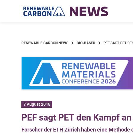
Skip
to
content
RENEWABLE CARBON NEWS
BIO-BASED
PEF SAGT PET DE
7 August 2018
PEF sagt PET den Kampf an
Forscher der ETH Zürich haben eine Methode e