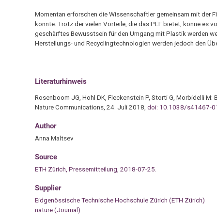
Momentan erforschen die Wissenschaftler gemeinsam mit der Fir
könnte. Trotz der vielen Vorteile, die das PEF bietet, könne es 
geschärftes Bewusstsein für den Umgang mit Plastik werden wei
Herstellungs- und Recyclingtechnologien werden jedoch den Über
Literaturhinweis
Rosenboom JG, Hohl DK, Fleckenstein P, Storti G, Morbidelli M: 
Nature Communications, 24. Juli 2018,
doi: 10.1038/s41467-0
Author
Anna Maltsev
Source
ETH Zürich, Pressemitteilung, 2018-07-25.
Supplier
Eidgenössische Technische Hochschule Zürich (ETH Zürich)
nature (Journal)