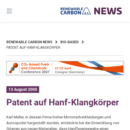
Skip
to
content
RENEWABLE CARBON NEWS
BIO-BASED
PATENT AUF HANF-KLANGKÖRPER
13 August 2000
Patent auf Hanf-Klangkörper
Karl Müller, in dessen Firma bisher Motorradverkleidungen und
Autospoiler hergestellt wurden, entdeckte bei der Entwicklung von
Gitarren aus neuen Materialien, dass Hanffasergewebe einen