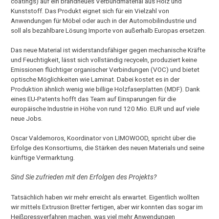
coatings) auf ein brandneues Verbundmaterial aus Holz und
Kunststoff. Das Produkt eignet sich für ein Vielzahl von
Anwendungen für Möbel oder auch in der Automobilindustrie und
soll als bezahlbare Lösung Importe von außerhalb Europas ersetzen.
Das neue Material ist widerstandsfähiger gegen mechanische Kräfte
und Feuchtigkeit, lässt sich vollständig recyceln, produziert keine
Emissionen flüchtiger organischer Verbindungen (VOC) und bietet
optische Möglichkeiten wie Laminat. Dabei kostet es in der
Produktion ähnlich wenig wie billige Holzfaserplatten (MDF). Dank
eines EU-Patents hofft das Team auf Einsparungen für die
europäische Industrie in Höhe von rund 120 Mio. EUR und auf viele
neue Jobs.
Oscar Valdemoros, Koordinator von LIMOWOOD, spricht über die
Erfolge des Konsortiums, die Stärken des neuen Materials und seine
künftige Vermarktung.
Sind Sie zufrieden mit den Erfolgen des Projekts?
Tatsächlich haben wir mehr erreicht als erwartet. Eigentlich wollten
wir mittels Extrusion Bretter fertigen, aber wir konnten das sogar im
Heißpressverfahren machen, was viel mehr Anwendungen