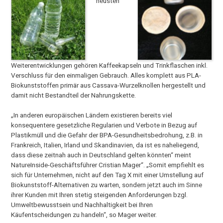
neusten
Weiterentwicklungen gehören Kaffeekapseln und Trinkflaschen inkl.
Verschluss für den einmaligen Gebrauch. Alles komplett aus PLA-
Biokunststoffen primär aus Cassava-Wurzelknollen hergestellt und
damit nicht Bestandteil der Nahrungskette.
„In anderen europäischen Ländern existieren bereits viel
konsequentere gesetzliche Regularien und Verbote in Bezug auf
Plastikmüll und die Gefahr der BPA-Gesundheitsbedrohung, z.B. in
Frankreich, Italien, Irland und Skandinavien, da ist es naheliegend,
dass diese zeitnah auch in Deutschland gelten könnten“ meint
NatureInside-Geschäftsführer Cristian Mager“. „Somit empfiehlt es
sich für Unternehmen, nicht auf den Tag X mit einer Umstellung auf
Biokunststoff-Alternativen zu warten, sondern jetzt auch im Sinne
ihrer Kunden mit Ihren stetig steigenden Anforderungen bzgl.
Umweltbewusstsein und Nachhaltigkeit bei Ihren
Käufentscheidungen zu handeln“, so Mager weiter.