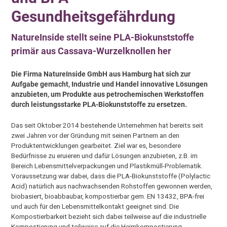
Gesundheitsgefährdung
NatureInside stellt seine PLA-Biokunststoffe
primär aus Cassava-Wurzelknollen her
Die Firma NatureInside GmbH aus Hamburg hat sich zur
Aufgabe gemacht, Industrie und Handel innovative Lösungen
anzubieten, um Produkte aus petrochemischen Werkstoffen
durch leistungsstarke PLA-Biokunststoffe zu ersetzen.
Das seit Oktober 2014 bestehende Unternehmen hat bereits seit
zwei Jahren vor der Gründung mit seinen Partnern an den
Produktentwicklungen gearbeitet. Ziel war es, besondere
Bedürfnisse zu eruieren und dafür Lösungen anzubieten, z.B. im
Bereich Lebensmittelverpackungen und Plastikmüll-Problematik.
Voraussetzung war dabei, dass die PLA-Biokunststoffe (Polylactic
Acid) natürlich aus nachwachsenden Rohstoffen gewonnen werden,
biobasiert, bioabbaubar, kompostierbar gem. EN 13432, BPA-frei
und auch für den Lebensmittelkontakt geeignet sind. Die
Kompostierbarkeit bezieht sich dabei teilweise auf die industrielle
Kompostierung und teilweise auf die Heimkompostierung.