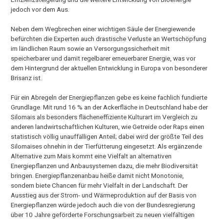
jedoch vor dem Aus.
Neben dem Wegbrechen einer wichtigen Säule der Energiewende
befürchten die Experten auch drastische Verluste an Wertschöpfung
im ländlichen Raum sowie an Versorgungssicherheit mit
speicherbarer und damit regelbarer erneuerbarer Energie, was vor
dem Hintergrund der aktuellen Entwicklung in Europa von besonderer
Brisanz ist.
Für ein Abregeln der Energiepflanzen gebe es keine fachlich fundierte
Grundlage. Mit rund 16 % an der Ackerfläche in Deutschland habe der
Silomais als besonders flächeneffiziente Kulturart im Vergleich zu
anderen landwirtschaftlichen Kulturen, wie Getreide oder Raps einen
statistisch völlig unauffälligen Anteil; dabei wird der größte Teil des
Silomaises ohnehin in der Tierfütterung eingesetzt. Als ergänzende
Alternative zum Mais kommt eine Vielfalt an alternativen
Energiepflanzen und Anbausystemen dazu, die mehr Biodiversität
bringen. Energiepflanzenanbau heiße damit nicht Monotonie,
sondern biete Chancen für mehr Vielfalt in der Landschaft. Der
Ausstieg aus der Strom- und Wärmeproduktion auf der Basis von
Energiepflanzen würde jedoch auch die von der Bundesregierung
über 10 Jahre geförderte Forschungsarbeit zu neuen vielfältigen