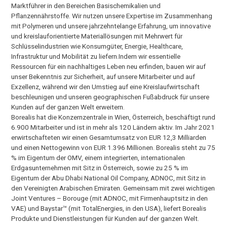
Marktführer in den Bereichen Basischemikalien und
Pflanzennährstoffe. Wir nutzen unsere Expertise im Zusammenhang
mit Polymeren und unsere jahrzehntelange Erfahrung, um innovative
und kreislauforientierte Materiallösungen mit Mehrwert für
Schlüsselindustrien wie Konsumgüter, Energie, Healthcare,
Infrastruktur und Mobilität zu liefern.Indem wir essentielle
Ressourcen für ein nachhaltiges Leben neu erfinden, bauen wir auf
unser Bekenntnis zur Sicherheit, auf unsere Mitarbeiter und auf
Exzellenz, während wir den Umstieg auf eine Kreislaufwirtschaft
beschleunigen und unseren geographischen Fußabdruck für unsere
Kunden auf der ganzen Welt erweitern.
Borealis hat die Konzernzentrale in Wien, Österreich, beschäftigt rund
6.900 Mitarbeiter und ist in mehr als 120 Ländern aktiv. Im Jahr 2021
erwirtschafteten wir einen Gesamtumsatz von EUR 12,3 Milliarden
und einen Nettogewinn von EUR 1.396 Millionen. Borealis steht zu 75
% im Eigentum der OMV, einem integrierten, internationalen
Erdgasunternehmen mit Sitz in Österreich, sowie zu 25 % im
Eigentum der Abu Dhabi National Oil Company, ADNOC, mit Sitz in
den Vereinigten Arabischen Emiraten. Gemeinsam mit zwei wichtigen
Joint Ventures – Borouge (mit ADNOC, mit Firmenhauptsitz in den
VAE) und Baystar™ (mit TotalEnergies, in den USA), liefert Borealis
Produkte und Dienstleistungen für Kunden auf der ganzen Welt.