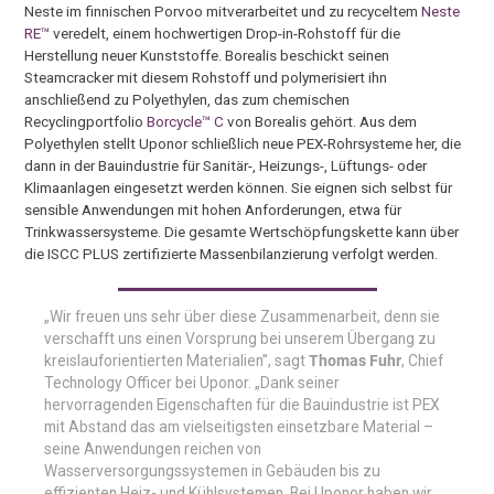
Neste im finnischen Porvoo mitverarbeitet und zu recyceltem
Neste
RE™
veredelt, einem hochwertigen Drop-in-Rohstoff für die
Herstellung neuer Kunststoffe. Borealis beschickt seinen
Steamcracker mit diesem Rohstoff und polymerisiert ihn
anschließend zu Polyethylen, das zum chemischen
Recyclingportfolio
Borcycle™ C
von Borealis gehört. Aus dem
Polyethylen stellt Uponor schließlich neue PEX-Rohrsysteme her, die
dann in der Bauindustrie für Sanitär-, Heizungs-, Lüftungs- oder
Klimaanlagen eingesetzt werden können. Sie eignen sich selbst für
sensible Anwendungen mit hohen Anforderungen, etwa für
Trinkwassersysteme. Die gesamte Wertschöpfungskette kann über
die ISCC PLUS zertifizierte Massenbilanzierung verfolgt werden.
„Wir freuen uns sehr über diese Zusammenarbeit, denn sie
verschafft uns einen Vorsprung bei unserem Übergang zu
kreislauforientierten Materialien”, sagt
Thomas Fuhr
, Chief
Technology Officer bei Uponor. „Dank seiner
hervorragenden Eigenschaften für die Bauindustrie ist PEX
mit Abstand das am vielseitigsten einsetzbare Material –
seine Anwendungen reichen von
Wasserversorgungssystemen in Gebäuden bis zu
effizienten Heiz- und Kühlsystemen. Bei Uponor haben wir