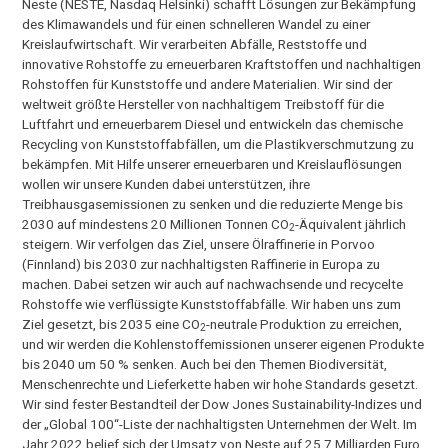
Neste (NESTE, Nasdaq Helsinki) schafft Lösungen zur Bekämpfung
des Klimawandels und für einen schnelleren Wandel zu einer
Kreislaufwirtschaft. Wir verarbeiten Abfälle, Reststoffe und
innovative Rohstoffe zu erneuerbaren Kraftstoffen und nachhaltigen
Rohstoffen für Kunststoffe und andere Materialien. Wir sind der
weltweit größte Hersteller von nachhaltigem Treibstoff für die
Luftfahrt und erneuerbarem Diesel und entwickeln das chemische
Recycling von Kunststoffabfällen, um die Plastikverschmutzung zu
bekämpfen. Mit Hilfe unserer erneuerbaren und Kreislauflösungen
wollen wir unsere Kunden dabei unterstützen, ihre
Treibhausgasemissionen zu senken und die reduzierte Menge bis
2030 auf mindestens 20 Millionen Tonnen CO
-Äquivalent jährlich
2
steigern. Wir verfolgen das Ziel, unsere Ölraffinerie in Porvoo
(Finnland) bis 2030 zur nachhaltigsten Raffinerie in Europa zu
machen. Dabei setzen wir auch auf nachwachsende und recycelte
Rohstoffe wie verflüssigte Kunststoffabfälle. Wir haben uns zum
Ziel gesetzt, bis 2035 eine CO
-neutrale Produktion zu erreichen,
2
und wir werden die Kohlenstoffemissionen unserer eigenen Produkte
bis 2040 um 50 % senken. Auch bei den Themen Biodiversität,
Menschenrechte und Lieferkette haben wir hohe Standards gesetzt.
Wir sind fester Bestandteil der Dow Jones Sustainability-Indizes und
der „Global 100“-Liste der nachhaltigsten Unternehmen der Welt. Im
Jahr 2022 belief sich der Umsatz von Neste auf 25,7 Milliarden Euro.