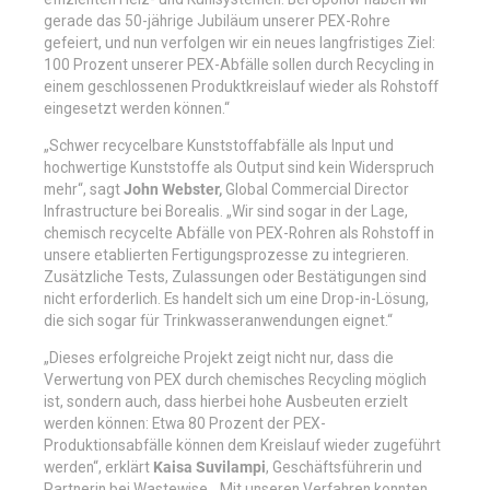
gerade das 50-jährige Jubiläum unserer PEX-Rohre
gefeiert, und nun verfolgen wir ein neues langfristiges Ziel:
100 Prozent unserer PEX-Abfälle sollen durch Recycling in
einem geschlossenen Produktkreislauf wieder als Rohstoff
eingesetzt werden können.“
„Schwer recycelbare Kunststoffabfälle als Input und
hochwertige Kunststoffe als Output sind kein Widerspruch
mehr“, sagt
John Webster,
Global Commercial Director
Infrastructure bei Borealis. „Wir sind sogar in der Lage,
chemisch recycelte Abfälle von PEX-Rohren als Rohstoff in
unsere etablierten Fertigungsprozesse zu integrieren.
Zusätzliche Tests, Zulassungen oder Bestätigungen sind
nicht erforderlich. Es handelt sich um eine Drop-in-Lösung,
die sich sogar für Trinkwasseranwendungen eignet.“
„Dieses erfolgreiche Projekt zeigt nicht nur, dass die
Verwertung von PEX durch chemisches Recycling möglich
ist, sondern auch, dass hierbei hohe Ausbeuten erzielt
werden können: Etwa 80 Prozent der PEX-
Produktionsabfälle können dem Kreislauf wieder zugeführt
werden“, erklärt
Kaisa Suvilampi
, Geschäftsführerin und
Partnerin bei Wastewise. „Mit unseren Verfahren konnten