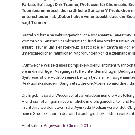
Farbstoffe“, sagt Dirk Trauner, Professor für Chemische B
Team biomimetisch die natürliche Santalin Y-Produktion im
unterscheiden ist. „Dabei haben wir entdeckt, dass die B
sagt Trauner.
Santalin Y hat eine sehr ungewöhnliche sogenannte Fenestran-St
kommt von Fenster: Charakteristisch für diese Struktur ist ein Z
erklärt Trauner, „im ‘Fensterkreuz’ sitzt dabei ein zentrales Koh
unterschiedlichen räumlichen Anordnungen vor, die zueinander spi
„Auf welche Weise dieses komplexe Molekül entsteht war noch ung
wenn die richtigen Ausgangsstoffe unter den richtigen Bedingu
Synthese ist die Addition eines Benzylstyrols an ein sogenanntes
Reaktionskaskade in Gang setzt, die die Atome so anordnet, dass
Die Ergebnisse der Wissenschaftler erlauben nun die Herstellung
– und sie liefern ganz neue Einblicke in die Eigenschaften und 
„Santaline werden etwa in der Ayurveda-Medizin verwendet. Ob g
neuen Studie klären, in der wir die biologische Funktion von Sant
Publikation:
Angewandte Chemie 2015