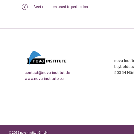
Beet residues used to perfection
nova-Insti
Leyboldstr
contact@nova-institut.de
50354 Hürt
www.nova-institute.eu
© 2026 nova-Institut GmbH