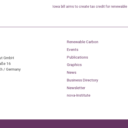
Iowa bill aims to create tax credit for renewabl
Renewable Carbon
Events
Publications
tut GmbH
aße 16
Graphics
h / Germany
News
Business Directory
Newsletter
nova-Institute