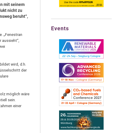
un mit seinem
ukt nicht zu
onsweg beruht“,
Events
e. „Fenestran
r aussieht“,
wei
ldet wird, d.h.
sselschritt der
ulare
holz möglich wäre
ell sein.
 Rahmen einer