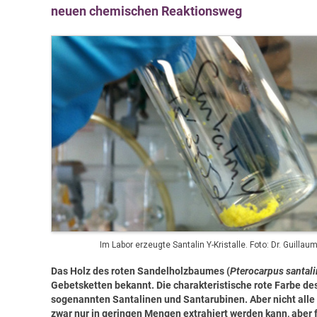
neuen chemischen Reaktionsweg
Im Labor erzeugte Santalin Y-Kristalle. Foto: Dr. Guilla
Das Holz des roten Sandelholzbaumes (
Pterocarpus santal
Gebetsketten bekannt. Die charakteristische rote Farbe d
sogenannten Santalinen und Santarubinen. Aber nicht alle 
zwar nur in geringen Mengen extrahiert werden kann, aber für