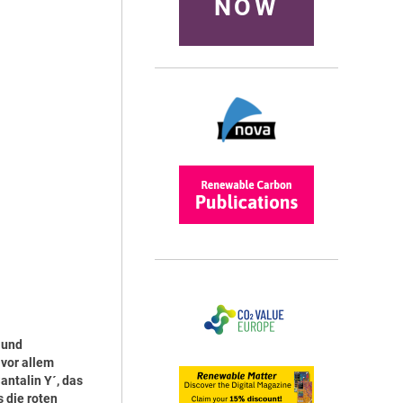
NOW
 und
 vor allem
antalin Y´, das
s die roten