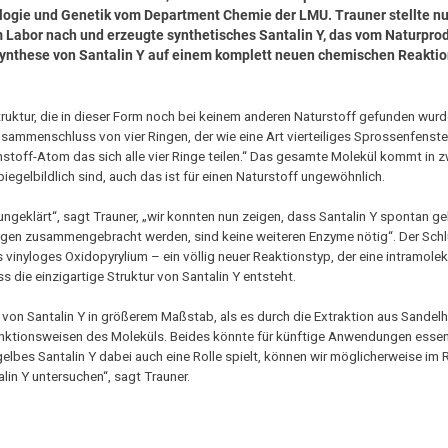
iologie und Genetik vom Department Chemie der LMU. Trauner stellte n
 Labor nach und erzeugte synthetisches Santalin Y, das vom Naturprod
iosynthese von Santalin Y auf einem komplett neuen chemischen Reakti
ruktur, die in dieser Form noch bei keinem anderen Naturstoff gefunden wurd
usammenschluss von vier Ringen, der wie eine Art vierteiliges Sprossenfenste
lenstoff-Atom das sich alle vier Ringe teilen.“ Das gesamte Molekül kommt in z
egelbildlich sind, auch das ist für einen Naturstoff ungewöhnlich.
eklärt“, sagt Trauner, „wir konnten nun zeigen, dass Santalin Y spontan gebi
ngen zusammengebracht werden, sind keine weiteren Enzyme nötig“. Der Schlü
 vinyloges Oxidopyrylium – ein völlig neuer Reaktionstyp, der eine intramolek
 die einzigartige Struktur von Santalin Y entsteht.
 von Santalin Y in größerem Maßstab, als es durch die Extraktion aus Sandel
Funktionsweisen des Moleküls. Beides könnte für künftige Anwendungen essenti
elbes Santalin Y dabei auch eine Rolle spielt, können wir möglicherweise im
alin Y untersuchen“, sagt Trauner.