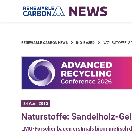
Skip
to
content
RENEWABLE CARBON NEWS
BIO-BASED
NATURSTOFFE: S
24 April 2015
Naturstoffe: Sandelholz-Gel
LMU-Forscher bauen erstmals biomimetisch de