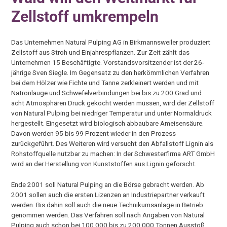
Zellstoff umkrempeln
Das Unternehmen Natural Pulping AG in Birkmannsweiler produziert
Zellstoff aus Stroh und Einjahrespflanzen. Zur Zeit zählt das
Unternehmen 15 Beschäftigte. Vorstandsvorsitzender ist der 26-
jährige Sven Siegle. Im Gegensatz zu den herkömmlichen Verfahren
bei dem Hölzer wie Fichte und Tanne zerkleinert werden und mit
Natronlauge und Schwefelverbindungen bei bis zu 200 Grad und
acht Atmosphären Druck gekocht werden müssen, wird der Zellstoff
von Natural Pulping bei niedriger Temperatur und unter Normaldruck
hergestellt. Eingesetzt wird biologisch abbaubare Ameisensäure.
Davon werden 95 bis 99 Prozent wieder in den Prozess
zurückgeführt. Des Weiteren wird versucht den Abfallstoff Lignin als
Rohstoffquelle nutzbar zu machen: In der Schwesterfirma ART GmbH
wird an der Herstellung von Kunststoffen aus Lignin geforscht.
Ende 2001 soll Natural Pulping an die Börse gebracht werden. Ab
2001 sollen auch die ersten Lizenzen an Industriepartner verkauft
werden. Bis dahin soll auch die neue Technikumsanlage in Betrieb
genommen werden. Das Verfahren soll nach Angaben von Natural
Pulping auch schon bei 100.000 bis zu 200.000 Tonnen Ausstoß