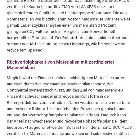
der erste Reifenhersteller, der hier auf das nachhaltigere, ISCC PLUS-
zertifizierte Kautschukadditiv TMQ von LANXESS setzt, bei
gleichbleibenden Qualitäts- und Leistungsspezifikationen. Die aus
Rohmaterialien wie biozirkulärem Aceton hergestellte Variante weist
gemäß Lebenszyklusanalysen einen um mehr als 30 Prozent
geringeren CO
-Fußabdruck im Vergleich zum konventionell
2
hergestellten Produkt auf. Der Rohstoff des biozirkulären Acetons
stammt aus Abfällen biologischen Ursprungs, wie beispielsweise
recyceltem Speiseöl.
Rückverfolgbarkeit von Materialien mit zertifizierter
Massenbilanz
Möglich wird der Einsatz solcher nachhaltigeren Materialien unter
anderem durch den sogenannten Massenbilanzansatz, den
Continental systematisch nutzt, um das Ziel von mindestens 40
Prozent nachwachsender und recycelter Rohstoffe in der
Reifenproduktion voranzutreiben. Dabei werden fossile, erneuerbare
und recycelte Rohstoffe in bestehenden Prozessen gemischt und
entlang der Wertschöpfungskette bilanziell erfasst. Dadurch kann
der Anteil nachwachsender und recycelter Rohstoffe bilanziell dem
Endprodukt zugeordnet werden. So lässt sich der Einsatz ISCC PLUS
zertifizierter Materialien präzise ausweisen und sukzessive erhöhen.