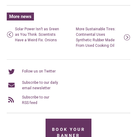
More news
Solar Power Isn’t as Green
More Sustainable Tires:
as You Think. Scientists
Continental Uses
Have a Weird Fix: Onions
Synthetic Rubber Made
From Used Cooking Oil
Follow us on Twitter
Subscribe to our daily
email newsletter
Subscribe to our
RSS feed
BOOK YOUR
BANNER