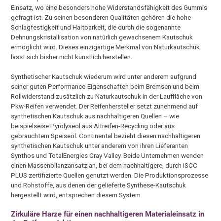
Einsatz, wo eine besonders hohe Widerstandsfähigkeit des Gummis
gefragt ist. Zu seinen besonderen Qualitäten gehören die hohe
Schlagfestigkeit und Haltbarkeit, die durch die sogenannte
Dehnungskristallisation von natürlich gewachsenem Kautschuk
ermöglicht wird. Dieses einzigartige Merkmal von Naturkautschuk
lässt sich bisher nicht künstlich herstellen.
Synthetischer Kautschuk wiederum wird unter anderem aufgrund
seiner guten Performance-Eigenschaften beim Bremsen und beim
Rollwiderstand zusätzlich zu Naturkautschuk in der Lauffläche von
Pkw-Reifen verwendet. Der Reifenhersteller setzt zunehmend auf
synthetischen Kautschuk aus nachhaltigeren Quellen – wie
beispielseise Pyrolyseöl aus Altreifen-Recycling oder aus
gebrauchtem Speiseöl. Continental bezieht diesen nachhaltigeren
synthetischen Kautschuk unter anderem von ihren Lieferanten
Synthos und TotalEnergies Cray Valley. Beide Unternehmen wenden
einen Massenbilanzansatz an, bei dem nachhaltigere, durch ISCC
PLUS zertifizierte Quellen genutzt werden. Die Produktionsprozesse
und Rohstoffe, aus denen der gelieferte Synthese-Kautschuk
hergestellt wird, entsprechen diesem System.
Zirkuläre Harze für einen nachhaltigeren Materialeinsatz in