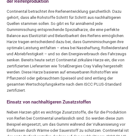
der Reifenproduktion
Continental betrachtet ihre Reifenentwicklung ganzheitlich. Dazu
gehört, dass alle Rohstoffe Schritt für Schritt aus nachhaltigeren
Quellen stammen sollen. So gibt es für annähernd jede
Gummimischung entsprechende Spezialharze, die eine perfekte
Balance aus Elastizität und Belastbarkeit des Reifens ermöglichen.
Harze tragen entscheidend dazu bei, dass Gummimischungen ihre
optimale Leistung entfalten – etwa bei Nasshaftung, Rollwiderstand
und Abriebfestigkeit – und so den Energieverbrauch des Fahrzeugs
senken. Bereits heute setzt Continental zirkuläre Harze ein, die von
zertifizierten Lieferanten wie TotalEnergies Cray Valley hergestellt
werden. Diese Harze basieren auf erneuerbaren Rohstoffen wie
Pflanzenöl oder gebrauchtem Speiseöl und sind entlang der
gesamten Wertschöpfungskette nach dem ISCC PLUS-Standard
zertifiziert.
Einsatz von nachhaltigeren Zusatzstoffen
Neben Harzen gibt es wichtige Zusatzstoffe, die für die Produktion
von Reifen bei Continental unerlässlich sind. So werden diese zum
Beispiel eingesetzt, um das Gummi während der Vulkanisierung vor
Einflüssen durch Wärme oder Sauerstoff zu schützen. Continental ist