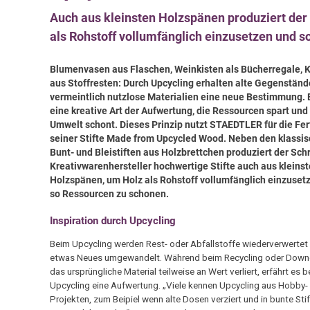
Auch aus kleinsten Holzspänen produziert der 
als Rohstoff vollumfänglich einzusetzen und 
Blumenvasen aus Flaschen, Weinkisten als Bücherregale,
aus Stoffresten: Durch Upcycling erhalten alte Gegenstän
vermeintlich nutzlose Materialien eine neue Bestimmung. E
eine kreative Art der Aufwertung, die Ressourcen spart und
Umwelt schont. Dieses Prinzip nutzt STAEDTLER für die Fe
seiner Stifte Made from Upcycled Wood. Neben den klassi
Bunt- und Bleistiften aus Holzbrettchen produziert der Sch
Kreativwarenhersteller hochwertige Stifte auch aus kleins
Holzspänen, um Holz als Rohstoff vollumfänglich einzuset
so Ressourcen zu schonen.
Inspiration durch Upcycling
Beim Upcycling werden Rest- oder Abfallstoffe wiederverwertet 
etwas Neues umgewandelt. Während beim Recycling oder Down
das ursprüngliche Material teilweise an Wert verliert, erfährt es 
Upcycling eine Aufwertung. „Viele kennen Upcycling aus Hobby-
Projekten, zum Beipiel wenn alte Dosen verziert und in bunte Stif