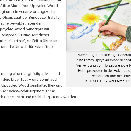
ür Stifte Made from Upcycled Wood,
liegt uns ein verantwortungsvoller
 Olsen. Laut der Bundeszentrale für
fläche bewaldet, aber der
 Upcycled Wood benötigen wir
 Restprodukt sind. Mit dieser
ter einsetzen“, so Britta Olsen und
 und die Umwelt für zukünftige
Nachhaltig für zukünftige Generati
Made from Upcycled Wood schone
Verwendung von Holzspänen, die b
Hobelprozessen in der Holzindustr
ndung einen langfristigen Mal- und
Ressourcen und die Umwe
onders bruchfest – und somit auch
© STAEDTLER Mars GmbH & 
s Upcycled Wood beinhaltet Blei- und
er Sechskant- oder ergonomischer
sch gemeinsam und nachhaltig kreativ werden.