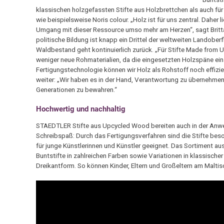
klassischen holzgefassten Stifte aus Holzbrettchen als auch f
wie beispielsweise Noris colour. „Holz ist für uns zentral. Daher 
Umgang mit dieser Ressource umso mehr am Herzen“, sagt Britta
politische Bildung ist knapp ein Drittel der weltweiten Landober
Waldbestand geht kontinuierlich zurück. „Für Stifte Made from
weniger neue Rohmaterialien, da die eingesetzten Holzspäne ein
Fertigungstechnologie können wir Holz als Rohstoff noch effizien
weiter: „Wir haben es in der Hand, Verantwortung zu übernehmen
Generationen zu bewahren.“
Hochwertig und nachhaltig
STAEDTLER Stifte aus Upcycled Wood bereiten auch in der Anwe
Schreibspaß: Durch das Fertigungsverfahren sind die Stifte bes
für junge Künstlerinnen und Künstler geeignet. Das Sortiment au
Buntstifte in zahlreichen Farben sowie Variationen in klassisch
Dreikantform. So können Kinder, Eltern und Großeltern am Malti