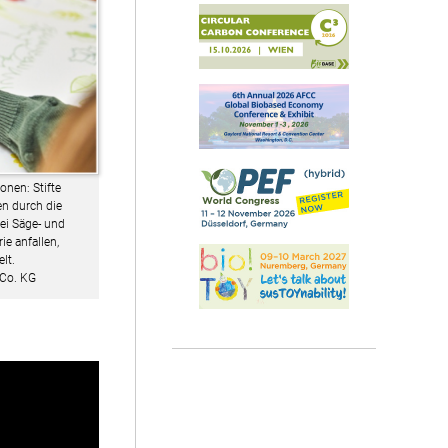
onen: Stifte
n durch die
ei Säge- und
ie anfallen,
lt.
Co. KG