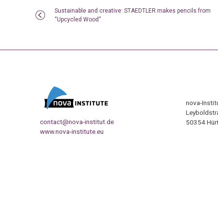
Sustainable and creative: STAEDTLER makes pencils from
“Upcycled Wood”
nova-Insti
Leyboldstr
contact@nova-institut.de
50354 Hürt
www.nova-institute.eu