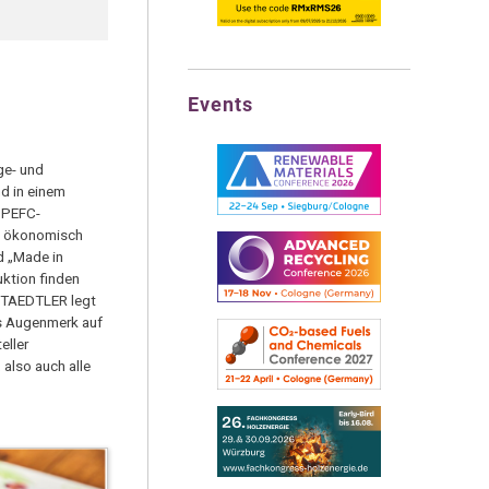
Events
ge- und
d in einem
s PEFC-
h, ökonomisch
d „Made in
ktion finden
 STAEDTLER legt
s Augenmerk auf
eller
also auch alle