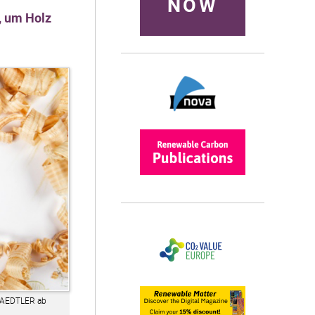
NOW
, um Holz
STAEDTLER ab