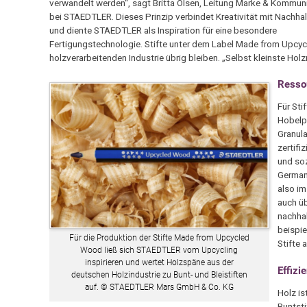
verwandelt werden“, sagt Britta Olsen, Leitung Marke & Kommun
bei STAEDTLER. Dieses Prinzip verbindet Kreativität mit Nachhal
und diente STAEDTLER als Inspiration für eine besondere
Fertigungstechnologie. Stifte unter dem Label Made from Upcyc
holzverarbeitenden Industrie übrig bleiben. „Selbst kleinste Hol
Resso
Für St
Hobelpr
Granula
zertif
und soz
German
also im
auch ü
nachhal
beispie
Für die Produktion der Stifte Made from Upcycled
Stifte
Wood ließ sich STAEDTLER vom Upcycling
inspirieren und wertet Holzspäne aus der
Effizi
deutschen Holzindustrie zu Bunt- und Bleistiften
auf. © STAEDTLER Mars GmbH & Co. KG
Holz is
Buntst