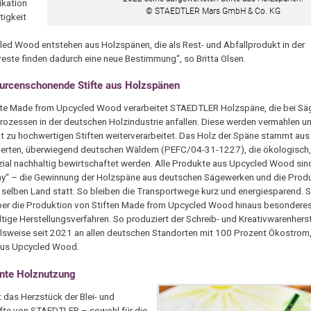
ikation
© STAEDTLER Mars GmbH & Co. KG
tigkeit
led Wood entstehen aus Holzspänen, die als Rest- und Abfallprodukt in der
zreste finden dadurch eine neue Bestimmung“, so Britta Olsen.
urcenschonende Stifte aus Holzspänen
ifte Made from Upcycled Wood verarbeitet STAEDTLER Holzspäne, die bei Sä
ozessen in der deutschen Holzindustrie anfallen. Diese werden vermahlen un
t zu hochwertigen Stiften weiterverarbeitet. Das Holz der Späne stammt au
izierten, überwiegend deutschen Wäldern (PEFC/04-31-1227), die ökologisc
ial nachhaltig bewirtschaftet werden. Alle Produkte aus Upcycled Wood sin
y“ – die Gewinnung der Holzspäne aus deutschen Sägewerken und die Produ
 selben Land statt. So bleiben die Transportwege kurz und energiesparend.
ber die Produktion von Stiften Made from Upcycled Wood hinaus besondere
tige Herstellungsverfahren. So produziert der Schreib- und Kreativwarenherst
lsweise seit 2021 an allen deutschen Standorten mit 100 Prozent Ökostrom, 
 aus Upcycled Wood.
ente Holznutzung
t das Herzstück der Blei- und
ifte von STAEDTLER – sowohl für die