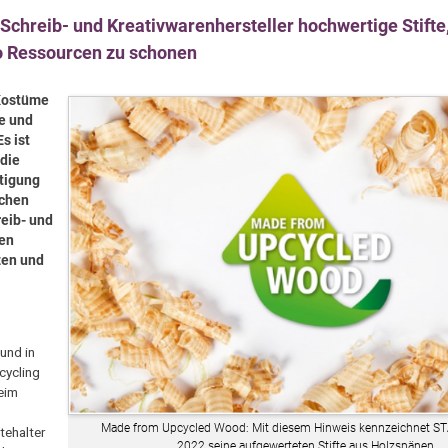
Schreib- und Kreativwarenhersteller hochwertige Stifte
so Ressourcen zu schonen
 Kostüme
de und
s ist
 die
rtigung
schen
reib- und
ten
zen und
und in
cycling
beim
Made from Upcycled Wood: Mit diesem Hinweis kennzeichnet 
tehalter
2022 seine aufgewerteten Stifte aus Holzspänen.