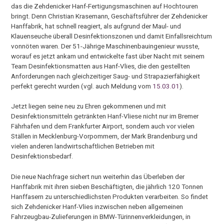
das die Zehdenicker Hanf-Fertigungsmaschinen auf Hochtouren
bringt. Denn Christian Krasemann, Geschäftsführer der Zehdenicker
Hanffabrik, hat schnell reagiert, als aufgrund der Maul- und
Klauenseuche überall Desinfektionszonen und damit Einfallsreichtum
vonnöten waren. Der 51-Jährige Maschinenbauingenieur wusste,
worauf es jetzt ankam und entwickelte fast über Nacht mit seinem
Team Desinfektionsmatten aus Hanf-Vlies, die den gestellten
Anforderungen nach gleichzeitiger Saug- und Strapazierfähigkeit
perfekt gerecht wurden (vgl. auch Meldung vom
15.03.01
).
Jetzt liegen seine neu zu Ehren gekommenen und mit
Desinfektionsmitteln getränkten Hanf-Vliese nicht nur im Bremer
Fährhafen und dem Frankfurter Airport, sondern auch vor vielen
Ställen in Mecklenburg-Vorpommern, der Mark Brandenburg und
vielen anderen landwirtschaftlichen Betrieben mit
Desinfektionsbedarf.
Die neue Nachfrage sichert nun weiterhin das Überleben der
Hanffabrik mit ihren sieben Beschäftigten, die jährlich 120 Tonnen
Hanffasern zu unterschiedlichsten Produkten verarbeiten. So findet
sich Zehdenicker Hanf-Vlies inzwischen neben allgemeinen
Fahrzeugbau-Zulieferungen in BMW-Türinnenverkleidungen, in