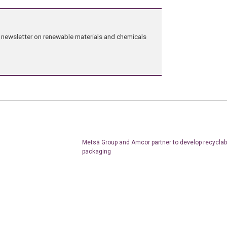
ng newsletter on renewable materials and chemicals
Metsä Group and Amcor partner to develop recyclab
packaging