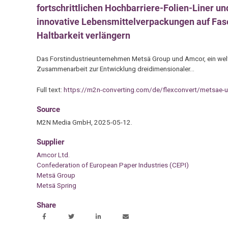
fortschrittlichen Hochbarriere-Folien-Liner u
innovative Lebensmittelverpackungen auf Faser
Haltbarkeit verlängern
Das Forstindustrieunternehmen Metsä Group und Amcor, ein welt
Zusammenarbeit zur Entwicklung dreidimensionaler…
Full text:
https://m2n-converting.com/de/flexconvert/metsae-u
Source
M2N Media GmbH, 2025-05-12.
Supplier
Amcor Ltd.
Confederation of European Paper Industries (CEPI)
Metsä Group
Metsä Spring
Share