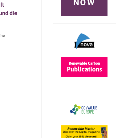
NOW
ft
und die
ine