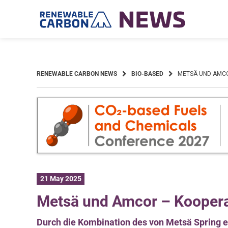
Skip
to
content
RENEWABLE CARBON NEWS
BIO-BASED
METSÄ UND AMCO
21 May 2025
Metsä und Amcor – Koopera
Durch die Kombination des von Metsä Spring 