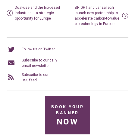
Dual-use and the bio-based
BRIGHT and LanzaTech
industries – a strategic
launch new partnership to
opportunity for Europe
accelerate carbon-to-value
biotechnology in Europe
Follow us on Twitter
Subscribe to our daily
email newsletter
Subscribe to our
RSS feed
BOOK YOUR
BANNER
NOW