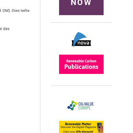
NOW
 DM). Dies teilte
ür das