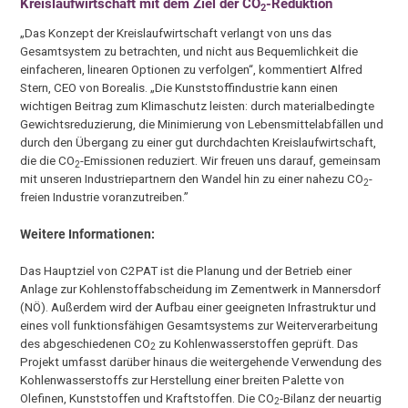
Kreislaufwirtschaft mit dem Ziel der CO
-Reduktion
2
„Das Konzept der Kreislaufwirtschaft verlangt von uns das
Gesamtsystem zu betrachten, und nicht aus Bequemlichkeit die
einfacheren, linearen Optionen zu verfolgen“, kommentiert Alfred
Stern, CEO von Borealis. „Die Kunststoffindustrie kann einen
wichtigen Beitrag zum Klimaschutz leisten: durch materialbedingte
Gewichtsreduzierung, die Minimierung von Lebensmittelabfällen und
durch den Übergang zu einer gut durchdachten Kreislaufwirtschaft,
die die CO
-Emissionen reduziert. Wir freuen uns darauf, gemeinsam
2
mit unseren Industriepartnern den Wandel hin zu einer nahezu CO
-
2
freien Industrie voranzutreiben.”
Weitere Informationen:
Das Hauptziel von C2PAT ist die Planung und der Betrieb einer
Anlage zur Kohlenstoffabscheidung im Zementwerk in Mannersdorf
(NÖ). Außerdem wird der Aufbau einer geeigneten Infrastruktur und
eines voll funktionsfähigen Gesamtsystems zur Weiterverarbeitung
des abgeschiedenen CO
zu Kohlenwasserstoffen geprüft. Das
2
Projekt umfasst darüber hinaus die weitergehende Verwendung des
Kohlenwasserstoffs zur Herstellung einer breiten Palette von
Olefinen, Kunststoffen und Kraftstoffen. Die CO
-Bilanz der neuartig
2