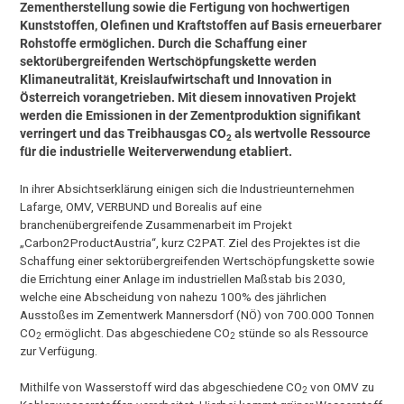
Zementherstellung sowie die Fertigung von hochwertigen
Kunststoffen, Olefinen und Kraftstoffen auf Basis erneuerbarer
Rohstoffe ermöglichen. Durch die Schaffung einer
sektorübergreifenden Wertschöpfungskette werden
Klimaneutralität, Kreislaufwirtschaft und Innovation in
Österreich vorangetrieben. Mit diesem innovativen Projekt
werden die Emissionen in der Zementproduktion signifikant
verringert und das Treibhausgas CO
als wertvolle Ressource
2
für die industrielle Weiterverwendung etabliert.
In ihrer Absichtserklärung einigen sich die Industrieunternehmen
Lafarge, OMV, VERBUND und Borealis auf eine
branchenübergreifende Zusammenarbeit im Projekt
„Carbon2ProductAustria“, kurz C2PAT. Ziel des Projektes ist die
Schaffung einer sektorübergreifenden Wertschöpfungskette sowie
die Errichtung einer Anlage im industriellen Maßstab bis 2030,
welche eine Abscheidung von nahezu 100% des jährlichen
Ausstoßes im Zementwerk Mannersdorf (NÖ) von 700.000 Tonnen
CO
ermöglicht. Das abgeschiedene CO
stünde so als Ressource
2
2
zur Verfügung.
Mithilfe von Wasserstoff wird das abgeschiedene CO
von OMV zu
2