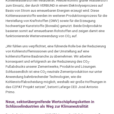
Kohlenwasserstoffen verarbeitet. Hierbei kommt grüner Wasserstoff
zum Einsatz, der durch VERBUND in einem Elektrolyseprozess auf
Basis von Strom aus erneuerbaren Energien erzeugt wird. Diese
Kohlenwasserstoffe werden im weiteren Produktionsprozess für die
Herstellung von Kraftstoffen (OMV) sowie für die Erzeugung
hochwertiger Kunststoffe (Borealis) genutzt. Beide Endprodukte
basieren somit auf erneuerbaren Rohstoffen und zeigen damit eine
funktionierende Weiterverwendung von CO
auf.
2
„Wir fühlen uns verpflichtet, eine führende Rolle bei der Reduzierung
von Kohlenstoffemissionen und der Umstellung auf eine
kohlenstoffarme Baubranche zu übernehmen. Wir arbeiten
konsequent und erfolgreich an der Reduzierung des CO
-
2
Fußabdrucks unserer Zementwerke, Produkte und Lösungen.
Schlussendlich ist eine CO
-neutrale Zementproduktion nur unter
2
Anwendung bahnbrechender Technologien, wie die
Kohlenstoffabscheidung möglich, weshalb wir große Hoffnungen in
das C2PAT Projekt setzen“, betont Lafarge CEO José Antonio
Primo.
Neue, sektorübergreifende Wertschöpfungsketten in
Schlüsselindustrien als Weg zur Klimaneutralität