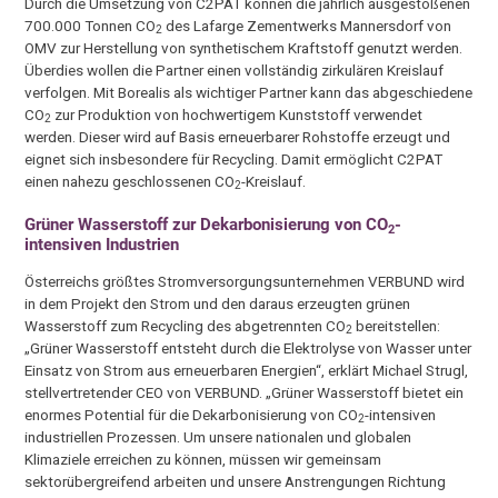
Durch die Umsetzung von C2PAT können die jährlich ausgestoßenen
700.000 Tonnen CO
des Lafarge Zementwerks Mannersdorf von
2
OMV zur Herstellung von synthetischem Kraftstoff genutzt werden.
Überdies wollen die Partner einen vollständig zirkulären Kreislauf
verfolgen. Mit Borealis als wichtiger Partner kann das abgeschiedene
CO
zur Produktion von hochwertigem Kunststoff verwendet
2
werden. Dieser wird auf Basis erneuerbarer Rohstoffe erzeugt und
eignet sich insbesondere für Recycling. Damit ermöglicht C2PAT
einen nahezu geschlossenen CO
-Kreislauf.
2
Grüner Wasserstoff zur Dekarbonisierung von CO
-
2
intensiven Industrien
Österreichs größtes Stromversorgungsunternehmen VERBUND wird
in dem Projekt den Strom und den daraus erzeugten grünen
Wasserstoff zum Recycling des abgetrennten CO
bereitstellen:
2
„Grüner Wasserstoff entsteht durch die Elektrolyse von Wasser unter
Einsatz von Strom aus erneuerbaren Energien“, erklärt Michael Strugl,
stellvertretender CEO von VERBUND. „Grüner Wasserstoff bietet ein
enormes Potential für die Dekarbonisierung von CO
-intensiven
2
industriellen Prozessen. Um unsere nationalen und globalen
Klimaziele erreichen zu können, müssen wir gemeinsam
sektorübergreifend arbeiten und unsere Anstrengungen Richtung