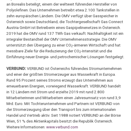
an Borealis beteiligt, einem der weltweit führenden Hersteller von
Polyolefinen. Das Unternehmen betreibt etwa 2.100 Tankstellen in
zehn europäischen Ländern. Die OMV verfügt über Gasspeicher in
Österreich sowie Deutschland; die Tochtergesellschaft Gas Connect
Austria GmbH ist Betreiberin eines Gaspipelinenetzes in Österreich.
2019 hat die OMV rund 137 TWh Gas verkauft. Nachhaltigkeit ist ein
integraler Bestandteil der OMV Unternehmensstrategie. Die OMV
unterstützt den Übergang zu einer CO
-ärmeren Wirtschaft und hat
2
messbare Ziele für die Reduzierung der CO
-Intensität und die
2
Einführung neuer Energie- und petrochemischer Lösungen festgelegt.
VERBUND:
VERBUND ist Österreichs führendes Stromunternehmen
und einer der größten Stromerzeuger aus Wasserkraft in Europa.
Rund 95 Prozent seines Stroms erzeugt das Unternehmen aus
erneuerbaren Energien, vorwiegend Wasserkraft. VERBUND handelt
in 12 Ländern mit Strom und erzielte 2019 mit rund 2.800
Mitarbeiterinnen und Mitarbeitern einen Jahresumsatz von rund 3,9
Mrd. Euro. Mit Tochterunternehmen und Partnern ist VERBUND von
der Stromerzeugung über den Transport bis zum internationalen
Handel und Vertrieb aktiv. Seit 1988 notiert VERBUND an der Börse
Wien, 51 % des Aktienkapitals besitzt die Republik Österreich.
Weitere Informationen:
www.verbund.com