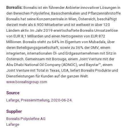
Borealis:
Borealis ist ein führender Anbieter innovativer Lösungen in
den Bereichen Polyolefine, Basischemikalien und Pflanzennährstoffe.
Borealis hat seine Konzernzentrale in Wien, Österreich, beschäftigt
derzeit mehr als 6.900 Mitarbeiter und ist weltweit in über 120
Ländern aktiv. Im Jahr 2019 erwirtschaftete Borealis Umsatzerlöse
von EUR 8,1 Milliarden und einen Nettogewinn von EUR 872
Millionen. Borealis steht zu 64% im Eigentum von Mubadala, über
deren Beteiligungsgesellschaft, sowie zu 36% der OMV, einem
integrierten, internationalen Öl- und Erdgasunternehmen mit Sitz in
Österreich. Gemeinsam mit Borouge, einem Joint Venture mit der
Abu Dhabi National Oil Company (ADNOC), und Baystar™, einem
Joint Venture mit Total in Texas, USA, liefert Borealis Produkte und
Dienstleistungen für Kunden auf der ganzen Welt.
www.borealisgroup.com
Source
Lafarge, Pressemitteilung, 2020-06-24.
Supplier
Borealis Polyolefine AG
Lafarge