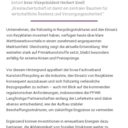
betont
bvse-Vizepräsident Herbert Snell
.
„Kreislaufwirtschaft ist damit ein zentraler Baustein für
wirtschaftliche Resilienz und Versorgungssicherheit.“
Unternehmen, die frühzeitig in Recyclingstrukturen und den Einsatz
von Rezyklaten investiert haben, verfügen heute über klare
Wettbewerbsvorteile in einem zunehmend angespannten
Marktumfeld. Gleichzeitig zeigt die aktuelle Entwicklung: Wer
weiterhin stark auf Primärkunststoffe setzt, bleibt besonders
anfällig für externe Krisen und Preissprünge.
Vor diesem Hintergrund appelliert der bvse-Fachverband
Kunststoffrecycling an die Industrie, den Einsatz von Rezyklaten
konsequent auszubauen und sich frühzeitig verlässliche
Bezugsquellen zu sichern – auch mit Blick auf die kommenden
regulatorischen Anforderungen, insbesondere die PPWR.
Langfristige Partnerschaften entlang der Lieferkette sind dabei
ebenso entscheidend, wie der Aufbau stabiler
Beschaffungsstrukturen, um zukünftige Engpässe zu vermeiden.
Ergänzend können Investitionen in erneuerbare Energien dazu
beitragen, die Abhängigkeit von fossilen Strukturen weiter zu