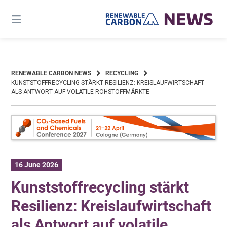
Skip
to
content
RENEWABLE CARBON NEWS
RECYCLING
KUNSTSTOFFRECYCLING STÄRKT RESILIENZ: KREISLAUFWIRTSCHAFT
ALS ANTWORT AUF VOLATILE ROHSTOFFMÄRKTE
16 June 2026
Kunststoffrecycling stärkt
Resilienz: Kreislaufwirtschaft
als Antwort auf volatile