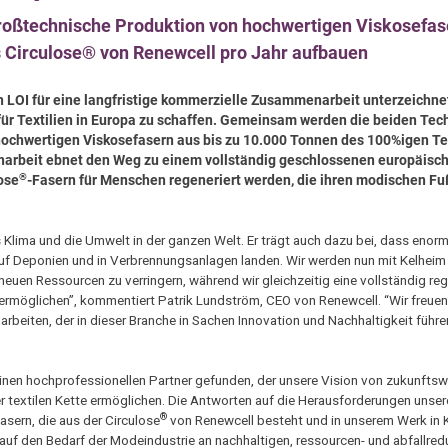
oßtechnische Produktion von hochwertigen Viskosefase
s Circulose® von Renewcell pro Jahr aufbauen
 LOI für eine langfristige kommerzielle Zusammenarbeit unterzeichne
 für Textilien in Europa zu schaffen. Gemeinsam werden die beiden Tec
hochwertigen Viskosefasern aus bis zu 10.000 Tonnen des 100%igen Tex
arbeit ebnet den Weg zu einem vollständig geschlossenen europäische
®
ose
-Fasern für Menschen regeneriert werden, die ihren modischen F
lima und die Umwelt in der ganzen Welt. Er trägt auch dazu bei, dass eno
uf Deponien und in Verbrennungsanlagen landen. Wir werden nun mit Kelheim
uen Ressourcen zu verringern, während wir gleichzeitig eine vollständig reg
 ermöglichen”, kommentiert Patrik Lundström, CEO von Renewcell. “Wir freuen
beiten, der in dieser Branche in Sachen Innovation und Nachhaltigkeit führend
 einen hochprofessionellen Partner gefunden, der unsere Vision von zukunfts
der textilen Kette ermöglichen. Die Antworten auf die Herausforderungen unsere
®
asern, die aus der Circulose
von Renewcell besteht und in unserem Werk in K
t auf den Bedarf der Modeindustrie an nachhaltigen, ressourcen- und abfallre