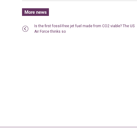
More news
Is the first fossil-free jet fuel made from CO2 viable? The US
Air Force thinks so