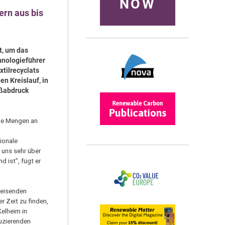
NOW
rn aus bis
t, um das
hnologieführer
tilrecyclats
n Kreislauf, in
ußabdruck
rme Mengen an
ionale
 uns sehr über
 ist”, fügt er
weisenden
r Zeit zu finden,
elheim in
duzierenden