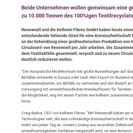
Beide Unternehmen wollen gemeinsam eine gr
zu 10.000 Tonnen des 100%igen Textilrecyclat
Renewcell und die Kelheim Fibres GmbH haben heute einen
entscheidende fehlende Glied für eine Kreislaufwirtschaft
an der Entwicklung einer großtechnischen Produktion von 
Circulose® von Renewcell pro Jahr arbeiten. Die Zusammen
dem Textilabfälle gesammelt, recycelt und zu neuen Circul
deutlich reduzieren wollen.
“Der europäische Modekonsum hat große Auswirkungen auf das K
Abfällen entweder in Europa oder nach dem Export im Ausland a
zusammenarbeiten, um Abfälle zu vermeiden und den Bedarf an ne
Versorgung mit umweltfreundlichen Kreislauffasern für Textilien
die Möglichkeit, eng mit einem Partner wie Kelheim zusammenzuar
hinzu.
Craig Barker, CEO von Kelheim Fibres: “Mit Renewcell haben wir
Technologien teilt, die eine vollständige Kreislaufwirtschaft in 
treibt uns jeden Tag an. Unsere Lösung aus recycelten Zellulosef
umweltverträglichen Verfahren hergestellt wird, ist eine Antwor