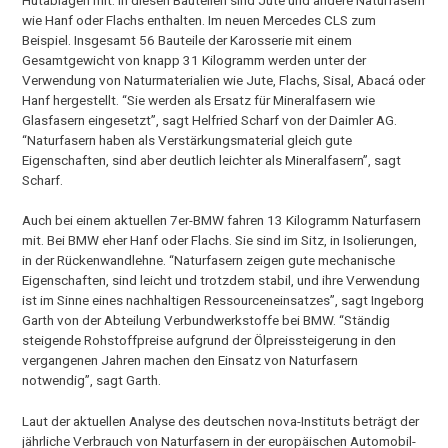
Hutablagen mit. In diesen Bauteilen sind Jute und andere Naturfasern
wie Hanf oder Flachs enthalten. Im neuen Mercedes CLS zum
Beispiel. Insgesamt 56 Bauteile der Karosserie mit einem
Gesamtgewicht von knapp 31 Kilogramm werden unter der
Verwendung von Naturmaterialien wie Jute, Flachs, Sisal, Abacá oder
Hanf hergestellt. “Sie werden als Ersatz für Mineralfasern wie
Glasfasern eingesetzt”, sagt Helfried Scharf von der Daimler AG.
“Naturfasern haben als Verstärkungsmaterial gleich gute
Eigenschaften, sind aber deutlich leichter als Mineralfasern”, sagt
Scharf.
Auch bei einem aktuellen 7er-BMW fahren 13 Kilogramm Naturfasern
mit. Bei BMW eher Hanf oder Flachs. Sie sind im Sitz, in Isolierungen,
in der Rückenwandlehne. “Naturfasern zeigen gute mechanische
Eigenschaften, sind leicht und trotzdem stabil, und ihre Verwendung
ist im Sinne eines nachhaltigen Ressourceneinsatzes”, sagt Ingeborg
Garth von der Abteilung Verbundwerkstoffe bei BMW. “Ständig
steigende Rohstoffpreise aufgrund der Ölpreissteigerung in den
vergangenen Jahren machen den Einsatz von Naturfasern
notwendig”, sagt Garth.
Laut der aktuellen Analyse des deutschen nova-Instituts beträgt der
jährliche Verbrauch von Naturfasern in der europäischen Automobil-