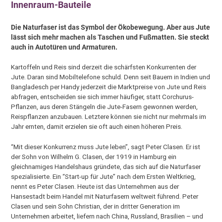
Innenraum-Bauteile
Die Naturfaser ist das Symbol der Ökobewegung. Aber aus Jute
lässt sich mehr machen als Taschen und Fußmatten. Sie steckt
auch in Autotüren und Armaturen.
Kartoffeln und Reis sind derzeit die schärfsten Konkurrenten der
Jute. Daran sind Mobiltelefone schuld. Denn seit Bauern in Indien und
Bangladesch per Handy jederzeit die Marktpreise von Jute und Reis
abfragen, entscheiden sie sich immer häufiger, statt Corchurus-
Pflanzen, aus deren Stängeln die Jute-Fasern gewonnen werden,
Reispflanzen anzubauen. Letztere können sie nicht nur mehrmals im
Jahr ernten, damit erzielen sie oft auch einen höheren Preis.
“Mit dieser Konkurrenz muss Jute leben”, sagt Peter Clasen. Er ist
der Sohn von Wilhelm G. Clasen, der 1919 in Hamburg ein
gleichnamiges Handelshaus gründete, das sich auf die Naturfaser
spezialisierte. Ein “Start-up für Jute” nach dem Ersten Weltkrieg,
nennt es Peter Clasen. Heute ist das Unternehmen aus der
Hansestadt beim Handel mit Naturfasern weltweit führend. Peter
Clasen und sein Sohn Christian, der in dritter Generation im
Unternehmen arbeitet, liefern nach China, Russland, Brasilien – und