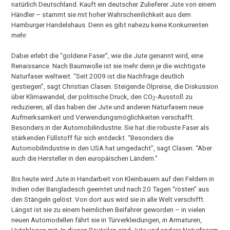
natürlich Deutschland. Kauft ein deutscher Zulieferer Jute von einem
Händler – stammt sie mit hoher Wahrscheinlichkeit aus dem
Hamburger Handelshaus. Denn es gibt nahezu keine Konkurrenten
mehr.
Dabei erlebt die “goldene Faser”, wie die Jute genannt wird, eine
Renaissance. Nach Baumwolle ist sie mehr denn je die wichtigste
Naturfaser weltweit. “Seit 2009 ist die Nachfrage deutlich
gestiegen”, sagt Christian Clasen. Steigende Ölpreise, die Diskussion
über Klimawandel, der politische Druck, den CO
-Ausstoß zu
2
reduzieren, all das haben der Jute und anderen Naturfasern neue
Aufmerksamkeit und Verwendungsmöglichkeiten verschafft.
Besonders in der Automobilindustrie. Sie hat die robuste Faser als
stärkenden Füllstoff für sich entdeckt. “Besonders die
Automobilindustrie in den USA hat umgedacht”, sagt Clasen. “Aber
auch die Hersteller in den europäischen Ländern.”
Bis heute wird Jute in Handarbeit von Kleinbauern auf den Feldern in
Indien oder Bangladesch geerntet und nach 20 Tagen “rösten” aus
den Stängeln gelöst. Von dort aus wird sie in alle Welt verschifft.
Längst ist sie zu einem heimlichen Beifahrer geworden – in vielen
neuen Automodellen fährt sie in Türverkleidungen, in Armaturen,