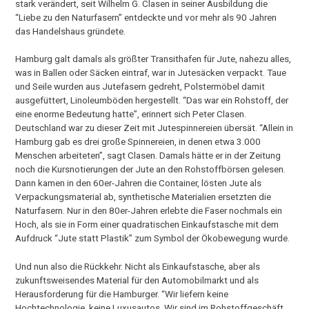
stark verändert, seit Wilhelm G. Clasen in seiner Ausbildung die
“Liebe zu den Naturfasern” entdeckte und vor mehr als 90 Jahren
das Handelshaus gründete.
Hamburg galt damals als größter Transithafen für Jute, nahezu alles,
was in Ballen oder Säcken eintraf, war in Jutesäcken verpackt. Taue
und Seile wurden aus Jutefasern gedreht, Polstermöbel damit
ausgefüttert, Linoleumböden hergestellt. “Das war ein Rohstoff, der
eine enorme Bedeutung hatte”, erinnert sich Peter Clasen.
Deutschland war zu dieser Zeit mit Jutespinnereien übersät. “Allein in
Hamburg gab es drei große Spinnereien, in denen etwa 3.000
Menschen arbeiteten”, sagt Clasen. Damals hätte er in der Zeitung
noch die Kursnotierungen der Jute an den Rohstoffbörsen gelesen.
Dann kamen in den 60er-Jahren die Container, lösten Jute als
Verpackungsmaterial ab, synthetische Materialien ersetzten die
Naturfasern. Nur in den 80er-Jahren erlebte die Faser nochmals ein
Hoch, als sie in Form einer quadratischen Einkaufstasche mit dem
Aufdruck “Jute statt Plastik” zum Symbol der Ökobewegung wurde.
Und nun also die Rückkehr. Nicht als Einkaufstasche, aber als
zukunftsweisendes Material für den Automobilmarkt und als
Herausforderung für die Hamburger. “Wir liefern keine
Hochtechnologie, keine Luxusautos. Wir sind im Rohstoffgeschäft