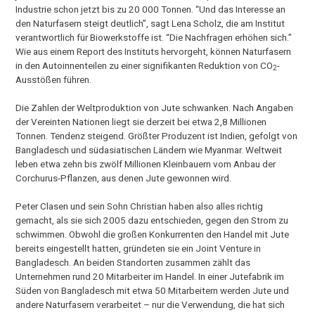
Industrie schon jetzt bis zu 20 000 Tonnen. “Und das Interesse an
den Naturfasern steigt deutlich”, sagt Lena Scholz, die am Institut
verantwortlich für Biowerkstoffe ist. “Die Nachfragen erhöhen sich.”
Wie aus einem Report des Instituts hervorgeht, können Naturfasern
in den Autoinnenteilen zu einer signifikanten Reduktion von CO
-
2
Ausstößen führen.
Die Zahlen der Weltproduktion von Jute schwanken. Nach Angaben
der Vereinten Nationen liegt sie derzeit bei etwa 2,8 Millionen
Tonnen. Tendenz steigend. Größter Produzent ist Indien, gefolgt von
Bangladesch und südasiatischen Ländern wie Myanmar. Weltweit
leben etwa zehn bis zwölf Millionen Kleinbauern vom Anbau der
Corchurus-Pflanzen, aus denen Jute gewonnen wird.
Peter Clasen und sein Sohn Christian haben also alles richtig
gemacht, als sie sich 2005 dazu entschieden, gegen den Strom zu
schwimmen. Obwohl die großen Konkurrenten den Handel mit Jute
bereits eingestellt hatten, gründeten sie ein Joint Venture in
Bangladesch. An beiden Standorten zusammen zählt das
Unternehmen rund 20 Mitarbeiter im Handel. In einer Jutefabrik im
Süden von Bangladesch mit etwa 50 Mitarbeitern werden Jute und
andere Naturfasern verarbeitet – nur die Verwendung, die hat sich