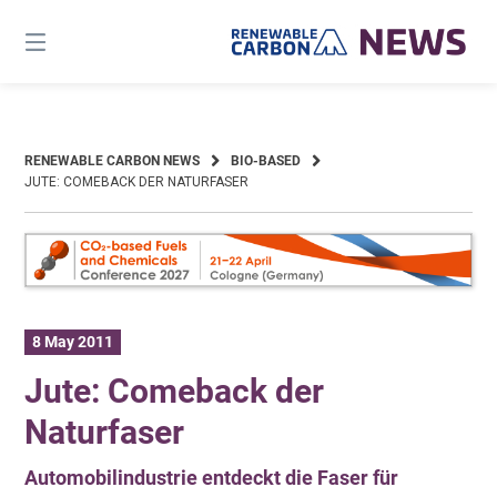
Skip
to
content
RENEWABLE CARBON NEWS
BIO-BASED
JUTE: COMEBACK DER NATURFASER
8 May 2011
Jute: Comeback der
Naturfaser
Automobilindustrie entdeckt die Faser für