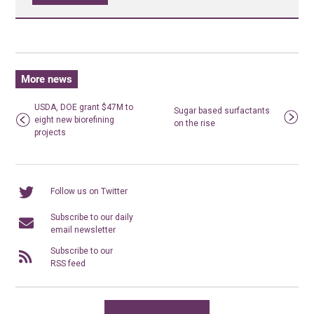
More news
USDA, DOE grant $47M to
Sugar based surfactants
eight new biorefining
on the rise
projects
Follow us on Twitter
Subscribe to our daily
email newsletter
Subscribe to our
RSS feed