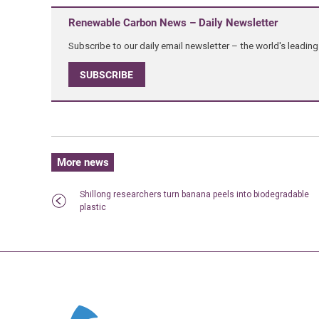
Renewable Carbon News – Daily Newsletter
Subscribe to our daily email newsletter – the world's leadi
SUBSCRIBE
More news
Shillong researchers turn banana peels into biodegradable
plastic