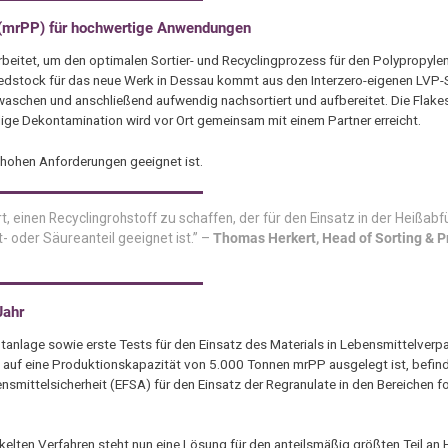
P (mrPP) für hochwertige Anwendungen
beitet, um den optimalen Sortier- und Recyclingprozess für den Polypropyl
edstock für das neue Werk in Dessau kommt aus den Interzero-eigenen LVP-So
waschen und anschließend aufwendig nachsortiert und aufbereitet. Die Flake
ige Dekontamination wird vor Ort gemeinsam mit einem Partner erreicht.
 hohen Anforderungen geeignet ist.
, einen Recyclingrohstoff zu schaffen, der für den Einsatz in der Heißabfü
 oder Säureanteil geeignet ist.” –
Thomas Herkert, Head of Sorting & P
Jahr
lotanlage sowie erste Tests für den Einsatz des Materials in Lebensmittelve
t auf eine Produktionskapazität von 5.000 Tonnen mrPP ausgelegt ist, befind
smittelsicherheit (EFSA) für den Einsatz der Regranulate in den Bereichen f
ckelten Verfahren steht nun eine Lösung für den anteilsmäßig größten Teil an