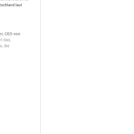
tschland laut
er, CEO von
t das,
s, die