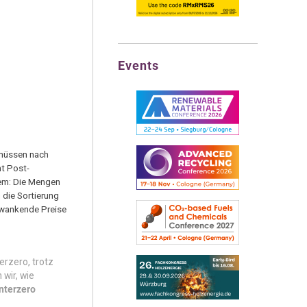
Events
 müssen nach
t Post-
lem: Die Mengen
 die Sortierung
hwankende Preise
erzero, trotz
 wir, wie
Interzero