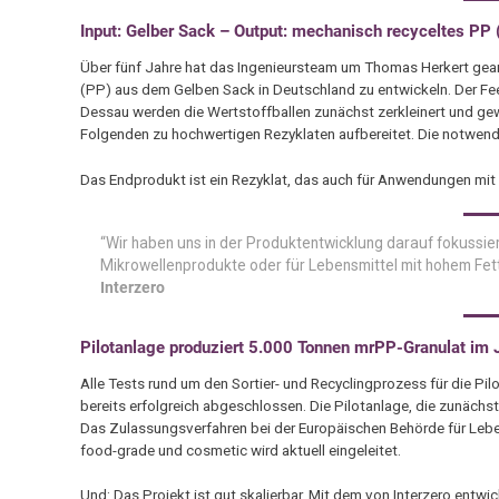
Input: Gelber Sack – Output: mechanisch recyceltes P
Über fünf Jahre hat das Ingenieursteam um Thomas Herkert gear
(PP) aus dem Gelben Sack in Deutschland zu entwickeln. Der Fe
Dessau werden die Wertstoffballen zunächst zerkleinert und ge
Folgenden zu hochwertigen Rezyklaten aufbereitet. Die notwend
Das Endprodukt ist ein Rezyklat, das auch für Anwendungen mit
“Wir haben uns in der Produktentwicklung darauf fokussiert
Mikrowellenprodukte oder für Lebensmittel mit hohem Fett-
Interzero
Pilotanlage produziert 5.000 Tonnen mrPP-Granulat im 
Alle Tests rund um den Sortier- und Recyclingprozess für die Pi
bereits erfolgreich abgeschlossen. Die Pilotanlage, die zunächs
Das Zulassungsverfahren bei der Europäischen Behörde für Leben
food-grade und cosmetic wird aktuell eingeleitet.
Und: Das Projekt ist gut skalierbar. Mit dem von Interzero entwi