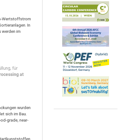
en-Wertstoffstrom
rtieranlagen. In
s werden im
llung, für
rocessing at
rpackungen wurden
et sich im Bau.
ood-grade, near-
 Hartkunststoffen