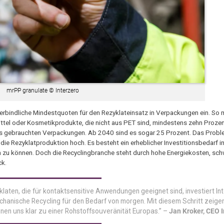
mrPP granulate © Interzero
rbindliche Mindestquoten für den Rezyklateinsatz in Verpackungen ein. So
tel oder Kosmetikprodukte, die nicht aus PET sind, mindestens zehn Prozen
us gebrauchten Verpackungen. Ab 2040 sind es sogar 25 Prozent. Das Prob
ie Rezyklatproduktion hoch. Es besteht ein erheblicher Investitionsbedarf in
en zu können. Doch die Recyclingbranche steht durch hohe Energiekosten, sc
ck.
laten, die für kontaktsensitive Anwendungen geeignet sind, investiert Int
chanische Recycling für den Bedarf von morgen. Mit diesem Schritt zeigen
nnen uns klar zu einer Rohstoffsouveränität Europas.” –
Jan Kroker, CEO 