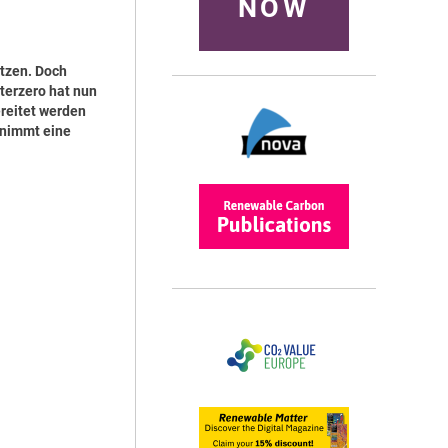
NOW
tzen. Doch
terzero hat nun
reitet werden
d nimmt eine