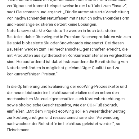
verfügbar und kommt beispielsweise in der Luftfahrt zum Einsatz“,
sagt Fleischmann und ergänzt: „Für die automatisierte Verarbeitung
von nachwachsenden Naturfasern mit natürlich schwankender Form
und Faserlänge existieren derzeit keine Lösungen.
Naturfaserverstärkte Kunststoffe werden in hoch belasteten
Bauteilen daher überwiegend in Premium-Nischenprodukten wie zum
Beispiel biobasierte Ski oder Snowboards eingesetzt. Bei diesen
Bauteilen werden zum Teil mechanische Eigenschaften erreicht, die
mit Produkten aus synthetischen Konkurrenzmaterialien vergleichbar
sind. Herausfordernd ist dabei insbesondere die Bereitstellung von
Naturfaserbändern in möglichst gleichmäßiger Qualität und zu
konkurrenzfähigen Preisen.“
In die Optimierung und Evaluierung der ecoWing-Prozesskette und
der neuen biobasierten Leichtbaumaterialien sollen neben den
mechanischen Materialeigenschaften auch Kostenbetrachtungen
sowie ökologische Gesichtspunkte, wie der CO
-Fußabdruck,
2
einfließen. „Mit dem Projekt ecoWing soll ein wesentlicher Beitrag
zur kostengünstigen und ressourcenschonenden Verwendung
nachwachsender Rohstoffe im Leichtbau geleistet werden“, so
Fleischmann.