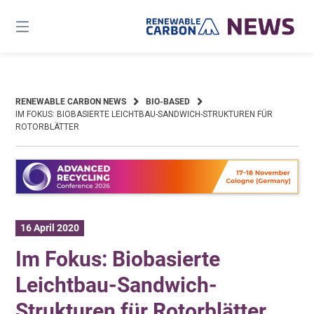
Skip
to
content
RENEWABLE CARBON NEWS
BIO-BASED
IM FOKUS: BIOBASIERTE LEICHTBAU-SANDWICH-STRUKTUREN FÜR
ROTORBLÄTTER
16 April 2020
Im Fokus: Biobasierte
Leichtbau-Sandwich-
Strukturen für Rotorblätter