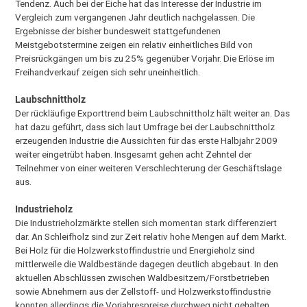
Tendenz. Auch bei der Eiche hat das Interesse der Industrie im
Vergleich zum vergangenen Jahr deutlich nachgelassen. Die
Ergebnisse der bisher bundesweit stattgefundenen
Meistgebotstermine zeigen ein relativ einheitliches Bild von
Preisrückgängen um bis zu 25% gegenüber Vorjahr. Die Erlöse im
Freihandverkauf zeigen sich sehr uneinheitlich.
Laubschnittholz
Der rückläufige Exporttrend beim Laubschnittholz hält weiter an. Das
hat dazu geführt, dass sich laut Umfrage bei der Laubschnittholz
erzeugenden Industrie die Aussichten für das erste Halbjahr 2009
weiter eingetrübt haben. Insgesamt gehen acht Zehntel der
Teilnehmer von einer weiteren Verschlechterung der Geschäftslage
aus.
Industrieholz
Die Industrieholzmärkte stellen sich momentan stark differenziert
dar. An Schleifholz sind zur Zeit relativ hohe Mengen auf dem Markt.
Bei Holz für die Holzwerkstoffindustrie und Energieholz sind
mittlerweile die Waldbestände dagegen deutlich abgebaut. In den
aktuellen Abschlüssen zwischen Waldbesitzern/Forstbetrieben
sowie Abnehmern aus der Zellstoff- und Holzwerkstoffindustrie
konnten allerdings die Vorjahrespreise durchweg nicht gehalten