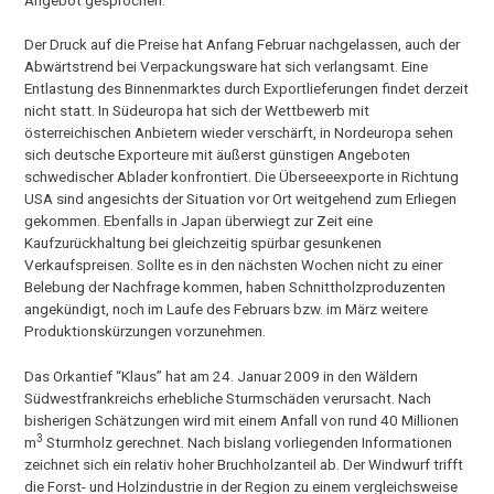
Angebot gesprochen.
Der Druck auf die Preise hat Anfang Februar nachgelassen, auch der
Abwärtstrend bei Verpackungsware hat sich verlangsamt. Eine
Entlastung des Binnenmarktes durch Exportlieferungen findet derzeit
nicht statt. In Südeuropa hat sich der Wettbewerb mit
österreichischen Anbietern wieder verschärft, in Nordeuropa sehen
sich deutsche Exporteure mit äußerst günstigen Angeboten
schwedischer Ablader konfrontiert. Die Überseeexporte in Richtung
USA sind angesichts der Situation vor Ort weitgehend zum Erliegen
gekommen. Ebenfalls in Japan überwiegt zur Zeit eine
Kaufzurückhaltung bei gleichzeitig spürbar gesunkenen
Verkaufspreisen. Sollte es in den nächsten Wochen nicht zu einer
Belebung der Nachfrage kommen, haben Schnittholzproduzenten
angekündigt, noch im Laufe des Februars bzw. im März weitere
Produktionskürzungen vorzunehmen.
Das Orkantief “Klaus” hat am 24. Januar 2009 in den Wäldern
Südwestfrankreichs erhebliche Sturmschäden verursacht. Nach
bisherigen Schätzungen wird mit einem Anfall von rund 40 Millionen
3
m
Sturmholz gerechnet. Nach bislang vorliegenden Informationen
zeichnet sich ein relativ hoher Bruchholzanteil ab. Der Windwurf trifft
die Forst- und Holzindustrie in der Region zu einem vergleichsweise