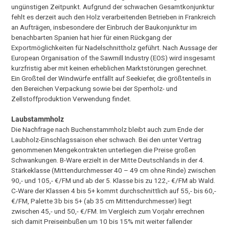
ungünstigen Zeitpunkt. Aufgrund der schwachen Gesamtkonjunktur
fehlt es derzeit auch den Holz verarbeitenden Betrieben in Frankreich
an Aufträgen, insbesondere der Einbruch der Baukonjunktur im
benachbarten Spanien hat hier für einen Rückgang der
Exportmöglichkeiten für Nadelschnittholz geführt. Nach Aussage der
European Organisation of the Sawmill Industry (EOS) wird insgesamt
kurzfristig aber mit keinen erheblichen Marktstörungen gerechnet.
Ein Großteil der Windwürfe entfällt auf Seekiefer, die größtenteils in
den Bereichen Verpackung sowie bei der Sperrholz- und
Zellstoffproduktion Verwendung findet.
Laubstammholz
Die Nachfrage nach Buchenstammholz bleibt auch zum Ende der
Laubholz-Einschlagssaison eher schwach. Bei den unter Vertrag
genommenen Mengekontrakten unterliegen die Preise großen
Schwankungen. B-Ware erzielt in der Mitte Deutschlands in der 4.
Stärkeklasse (Mittendurchmesser 40 – 49 cm ohne Rinde) zwischen
90,- und 105,- €/FM und ab der 5. Klasse bis zu 122,- €/FM ab Wald.
C-Ware der Klassen 4 bis 5+ kommt durchschnittlich auf 55,- bis 60,-
€/FM, Palette 3b bis 5+ (ab 35 cm Mittendurchmesser) liegt
zwischen 45,- und 50,- €/FM. Im Vergleich zum Vorjahr errechnen
sich damit Preiseinbußen um 10 bis 15% mit weiter fallender