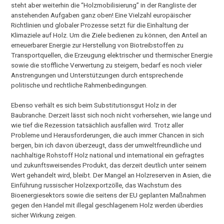
steht aber weiterhin die “Holzmobilisierung” in der Rangliste der
anstehenden Aufgaben ganz oben! Eine Vielzahl europäischer
Richtlinien und globaler Prozesse setzt für die Einhaltung der
Klimaziele auf Holz. Um die Ziele bedienen zu können, den Anteil an
erneuerbarer Energie zur Herstellung von Biotreibstoffen zu
Transportquellen, die Erzeugung elektrischer und thermischer Energie
sowie die stoffliche Verwertung zu steigern, bedarf es noch vieler
Anstrengungen und Unterstützungen durch entsprechende
politische und rechtliche Rahmenbedingungen.
Ebenso verhält es sich beim Substitutionsgut Holz in der
Baubranche. Derzeit lässt sich noch nicht vorhersehen, wie lange und
wie tief die Rezession tatsächlich ausfallen wird. Trotz aller
Probleme und Herausforderungen, die auch immer Chancen in sich
bergen, bin ich davon überzeugt, dass der umweltfreundliche und
nachhaltige Rohstoff Holz national und international ein gefragtes
und zukunftsweisendes Produkt, das derzeit deutlich unter seinem
Wert gehandelt wird, bleibt. Der Mangel an Holzreserven in Asien, die
Einführung russischer Holzexportzölle, das Wachstum des
Bioenergiesektors sowie die seitens der EU geplanten Maßnahmen
gegen den Handel mit illegal geschlagenem Holz werden überdies
sicher Wirkung zeigen.