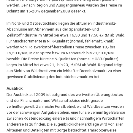
werden. Je nach Region und Ausgangsniveau wurden die Preise im
Schnitt um 15-20% gegenüber 2008 gesenkt.
Im Nord- und Ostdeutschland liegen die aktuellen Industrieholz-
Abschlüsse mit Abnehmern aus der Spanplatten- und
Zellstoffindustrie im Mittel bei etwa 16,50 und 17.50 €/RM ab Wald.
Für Mischsortimente in NFK-Qualität (normal, fehlerhaft, krank)
werden von Holzwerkstoff-herstellern Preise zwischen 18,- bis
19,50 €/RM, in der Spitze bzw. im Nahbereich bis 21,50 €/RM
bezahlt. Die Preise für reine N-Qualitäten (normal = OSB-Qualität)
liegen im Mittel bei etwa 21,- bis 23,- €/RM ab Wald. Regional trägt
aus Sicht von Waldbesitzern ein lebhafter Brennholzmarkt zu einer
gewissen Stabilisierung des Industrieholzmarktes bei.
Ausblick
Der Ausblick auf 2009 ist aufgrund des weltweiten Überangebotes
und der Finanzmarkt- und Wirtschaftskrise nicht gerade
verheißungsvoll. Zahlreiche Forstbetriebe und Waldbesitzer werden
vor der schwierigen Aufgabe stehen, eine für sie vernünftige Balance
zwischen Kostendeckung einerseits und nachhaltigem Wirtschaften
andererseits zu finden. Die augenblickliche Marktlage wird von allen
Akteuren und Beteiligten mit Sorge betrachtet. Paradoxerweise