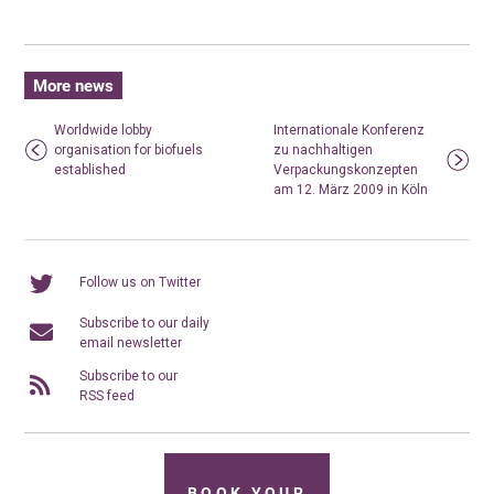
More news
Worldwide lobby
Internationale Konferenz
organisation for biofuels
zu nachhaltigen
established
Verpackungskonzepten
am 12. März 2009 in Köln
Follow us on Twitter
Subscribe to our daily
email newsletter
Subscribe to our
RSS feed
BOOK YOUR