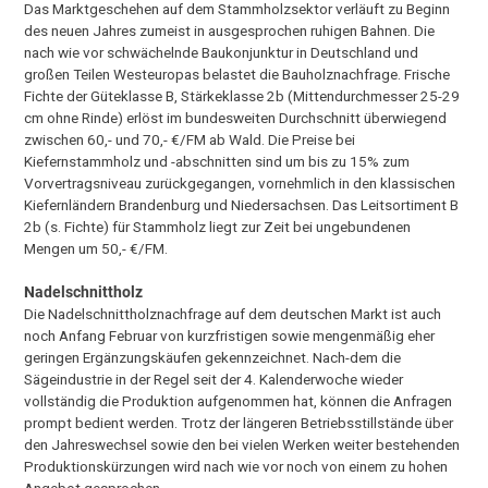
Das Marktgeschehen auf dem Stammholzsektor verläuft zu Beginn
des neuen Jahres zumeist in ausgesprochen ruhigen Bahnen. Die
nach wie vor schwächelnde Baukonjunktur in Deutschland und
großen Teilen Westeuropas belastet die Bauholznachfrage. Frische
Fichte der Güteklasse B, Stärkeklasse 2b (Mittendurchmesser 25-29
cm ohne Rinde) erlöst im bundesweiten Durchschnitt überwiegend
zwischen 60,- und 70,- €/FM ab Wald. Die Preise bei
Kiefernstammholz und -abschnitten sind um bis zu 15% zum
Vorvertragsniveau zurückgegangen, vornehmlich in den klassischen
Kiefernländern Brandenburg und Niedersachsen. Das Leitsortiment B
2b (s. Fichte) für Stammholz liegt zur Zeit bei ungebundenen
Mengen um 50,- €/FM.
Nadelschnittholz
Die Nadelschnittholznachfrage auf dem deutschen Markt ist auch
noch Anfang Februar von kurzfristigen sowie mengenmäßig eher
geringen Ergänzungskäufen gekennzeichnet. Nach-dem die
Sägeindustrie in der Regel seit der 4. Kalenderwoche wieder
vollständig die Produktion aufgenommen hat, können die Anfragen
prompt bedient werden. Trotz der längeren Betriebsstillstände über
den Jahreswechsel sowie den bei vielen Werken weiter bestehenden
Produktionskürzungen wird nach wie vor noch von einem zu hohen