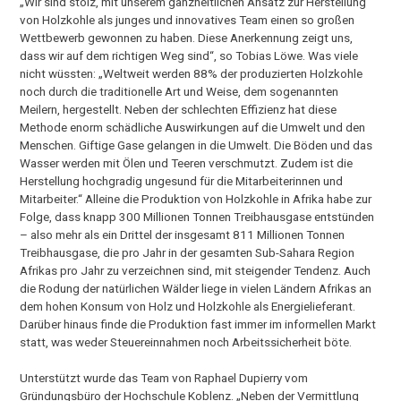
„Wir sind stolz, mit unserem ganzheitlichen Ansatz zur Herstellung
von Holzkohle als junges und innovatives Team einen so großen
Wettbewerb gewonnen zu haben. Diese Anerkennung zeigt uns,
dass wir auf dem richtigen Weg sind“, so Tobias Löwe. Was viele
nicht wüssten: „Weltweit werden 88% der produzierten Holzkohle
noch durch die traditionelle Art und Weise, dem sogenannten
Meilern, hergestellt. Neben der schlechten Effizienz hat diese
Methode enorm schädliche Auswirkungen auf die Umwelt und den
Menschen. Giftige Gase gelangen in die Umwelt. Die Böden und das
Wasser werden mit Ölen und Teeren verschmutzt. Zudem ist die
Herstellung hochgradig ungesund für die Mitarbeiterinnen und
Mitarbeiter.“ Alleine die Produktion von Holzkohle in Afrika habe zur
Folge, dass knapp 300 Millionen Tonnen Treibhausgase entstünden
– also mehr als ein Drittel der insgesamt 811 Millionen Tonnen
Treibhausgase, die pro Jahr in der gesamten Sub-Sahara Region
Afrikas pro Jahr zu verzeichnen sind, mit steigender Tendenz. Auch
die Rodung der natürlichen Wälder liege in vielen Ländern Afrikas an
dem hohen Konsum von Holz und Holzkohle als Energielieferant.
Darüber hinaus finde die Produktion fast immer im informellen Markt
statt, was weder Steuereinnahmen noch Arbeitssicherheit böte.
Unterstützt wurde das Team von Raphael Dupierry vom
Gründungsbüro der Hochschule Koblenz. „Neben der Vermittlung