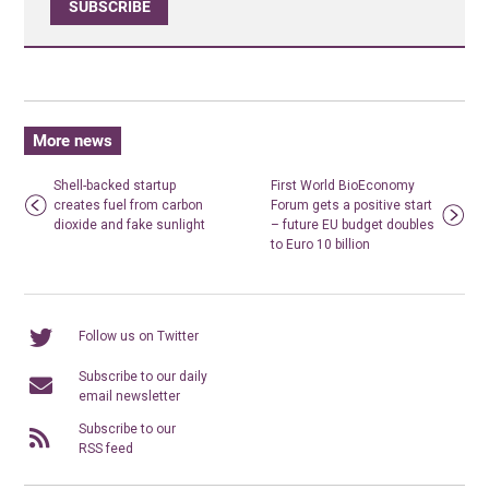
SUBSCRIBE
More news
Shell-backed startup
First World BioEconomy
creates fuel from carbon
Forum gets a positive start
dioxide and fake sunlight
– future EU budget doubles
to Euro 10 billion
Follow us on Twitter
Subscribe to our daily
email newsletter
Subscribe to our
RSS feed