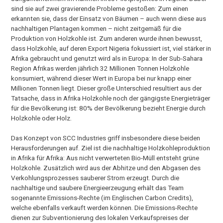
sind sie auf zwei gravierende Probleme gestoßen: Zum einen
erkannten sie, dass der Einsatz von Bäumen – auch wenn diese aus
nachhaltigen Plantagen kommen – nicht zeitgemäß für die
Produktion von Holzkohle ist. Zum anderen wurde ihnen bewusst,
dass Holzkohle, auf deren Export Nigeria fokussiert ist, viel stärker in
Afrika gebraucht und genutzt wird als in Europa: In der Sub-Sahara
Region Afrikas werden jährlich 32 Millionen Tonnen Holzkohle
konsumiert, während dieser Wert in Europa bei nur knapp einer
Millionen Tonnen liegt. Dieser große Unterschied resultiert aus der
Tatsache, dass in Afrika Holzkohle noch der gängigste Energieträger
für die Bevölkerung ist: 80% der Bevölkerung bezieht Energie durch
Holzkohle oder Holz.
Das Konzept von SCC Industries griff insbesondere diese beiden
Herausforderungen auf. Ziel ist die nachhaltige Holzkohleproduktion
in Afrika für Afrika: Aus nicht verwerteten Bio-Müll entsteht grüne
Holzkohle. Zusätzlich wird aus der Abhitze und den Abgasen des
Verkohlungsprozesses sauberer Strom erzeugt. Durch die
nachhaltige und saubere Energieerzeugung erhält das Team
sogenannte Emissions-Rechte (im Englischen Carbon Credits),
welche ebenfalls verkauft werden können. Die Emissions-Rechte
dienen zur Subventionierung des lokalen Verkaufspreises der