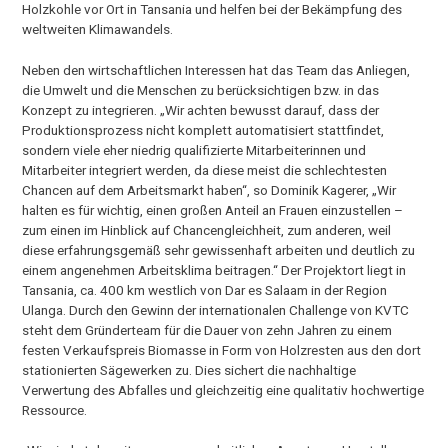
Holzkohle vor Ort in Tansania und helfen bei der Bekämpfung des
weltweiten Klimawandels.
Neben den wirtschaftlichen Interessen hat das Team das Anliegen,
die Umwelt und die Menschen zu berücksichtigen bzw. in das
Konzept zu integrieren. „Wir achten bewusst darauf, dass der
Produktionsprozess nicht komplett automatisiert stattfindet,
sondern viele eher niedrig qualifizierte Mitarbeiterinnen und
Mitarbeiter integriert werden, da diese meist die schlechtesten
Chancen auf dem Arbeitsmarkt haben“, so Dominik Kagerer, „Wir
halten es für wichtig, einen großen Anteil an Frauen einzustellen –
zum einen im Hinblick auf Chancengleichheit, zum anderen, weil
diese erfahrungsgemäß sehr gewissenhaft arbeiten und deutlich zu
einem angenehmen Arbeitsklima beitragen.“ Der Projektort liegt in
Tansania, ca. 400 km westlich von Dar es Salaam in der Region
Ulanga. Durch den Gewinn der internationalen Challenge von KVTC
steht dem Gründerteam für die Dauer von zehn Jahren zu einem
festen Verkaufspreis Biomasse in Form von Holzresten aus den dort
stationierten Sägewerken zu. Dies sichert die nachhaltige
Verwertung des Abfalles und gleichzeitig eine qualitativ hochwertige
Ressource.