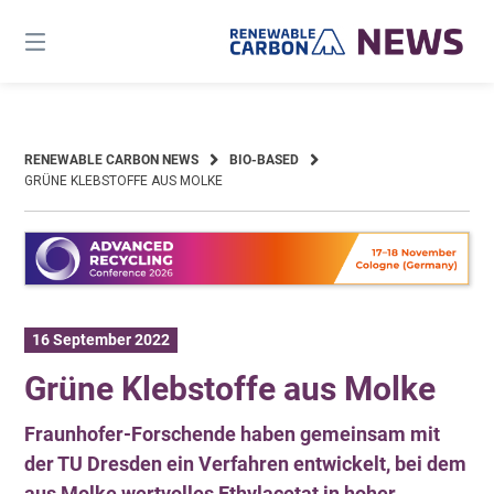
Skip
to
content
RENEWABLE CARBON NEWS
BIO-BASED
GRÜNE KLEBSTOFFE AUS MOLKE
16 September 2022
Grüne Klebstoffe aus Molke
Fraunhofer-Forschende haben gemeinsam mit
der TU Dresden ein Verfahren entwickelt, bei dem
aus Molke wertvolles Ethylacetat in hoher