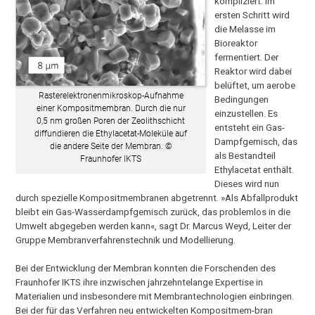
kompliziert. Im
ersten Schritt wird
die Melasse im
Bioreaktor
fermentiert. Der
Reaktor wird dabei
belüftet, um aerobe
Rasterelektronenmikroskop-Aufnahme
Bedingungen
einer Kompositmembran. Durch die nur
einzustellen. Es
0,5 nm großen Poren der Zeolithschicht
entsteht ein Gas-
diffundieren die Ethylacetat-Moleküle auf
Dampfgemisch, das
die andere Seite der Membran. ©
als Bestandteil
Fraunhofer IKTS
Ethylacetat enthält.
Dieses wird nun
durch spezielle Kompositmembranen abgetrennt. »Als Abfallprodukt
bleibt ein Gas-Wasserdampfgemisch zurück, das problemlos in die
Umwelt abgegeben werden kann«, sagt Dr. Marcus Weyd, Leiter der
Gruppe Membranverfahrenstechnik und Modellierung.
Bei der Entwicklung der Membran konnten die Forschenden des
Fraunhofer IKTS ihre inzwischen jahrzehntelange Expertise in
Materialien und insbesondere mit Membrantechnologien einbringen.
Bei der für das Verfahren neu entwickelten Kompositmem-bran