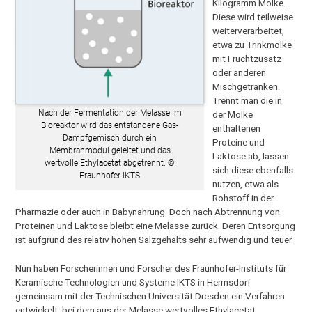
Kilogramm Molke.
Diese wird teilweise
weiterverarbeitet,
etwa zu Trinkmolke
mit Fruchtzusatz
oder anderen
Mischgetränken.
Trennt man die in
Nach der Fermentation der Melasse im
der Molke
Bioreaktor wird das entstandene Gas-
enthaltenen
Dampfgemisch durch ein
Proteine und
Membranmodul geleitet und das
Laktose ab, lassen
wertvolle Ethylacetat abgetrennt. ©
sich diese ebenfalls
Fraunhofer IKTS
nutzen, etwa als
Rohstoff in der
Pharmazie oder auch in Babynahrung. Doch nach Abtrennung von
Proteinen und Laktose bleibt eine Melasse zurück. Deren Entsorgung
ist aufgrund des relativ hohen Salzgehalts sehr aufwendig und teuer.
Nun haben Forscherinnen und Forscher des Fraunhofer-Instituts für
Keramische Technologien und Systeme IKTS in Hermsdorf
gemeinsam mit der Technischen Universität Dresden ein Verfahren
entwickelt, bei dem aus der Melasse wertvolles Ethylacetat