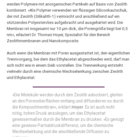
werden Polymere mit anorganischen Partikeln auf Basis von Zeolith
kombiniert. »Als Polymer verwenden wir flüssigen Siliconkautschuk,
der mit Zeolith (Silikalith-1) vermischt und anschließend auf ein
stützendes Polyestervlies aufgebracht und ausgehärtet wird. Die
Membran ist insgesamt nur 10 µm dick, die Porengröße liegt bei 0,5
nm«, erläutert Dr. Thomas Hoyer, Spezialist für den Bereich
Zeolithmembranen und Nanokomposite.
Auch wenn die Membran mit Poren ausgestattet ist, den eigentlichen
Trennvorgang, bei dem das Ethylacetat abgeschieden wird, darf man
sich nicht wie in einem Sieb vorstellen. Die Trennwirkung entsteht
vielmehr durch eine chemische Wechselwirkung zwischen Zeolith
und Ethylacetat.
»Die Moleküle werden durch den Zeolith adsorbiert, gleiten
an den Porenoberflächen entlang und diffundieren so durch
die Kompositmembran«, erklärt
Hoyer
. Es ist auch nicht
nötig, hohen Druck anzulegen, um das Ethylacetat
gewissermaßen durch die Membran zu drücken. »Es genügt
eine gewisse Partialdruckdifferenz, um die chemische
Wechselwirkung und die anschließende Diffusion zu