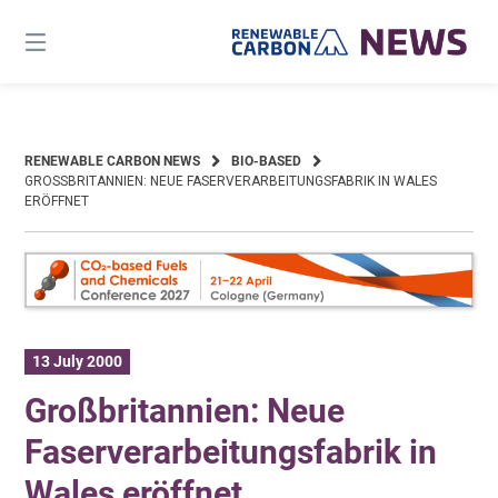
Skip
to
content
RENEWABLE CARBON NEWS
BIO-BASED
GROSSBRITANNIEN: NEUE FASERVERARBEITUNGSFABRIK IN WALES E
RÖFFNET
13 July 2000
Großbritannien: Neue
Faserverarbeitungsfabrik in
Wales eröffnet