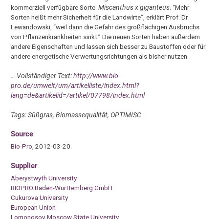
kommerziell verfügbare Sorte:
Miscanthus x giganteus
. “Mehr
Sorten heißt mehr Sicherheit für die Landwirte”, erklärt Prof. Dr.
Lewandowski, “weil dann die Gefahr des großflächigen Ausbruchs
von Pflanzenkrankheiten sinkt.” Die neuen Sorten haben außerdem
andere Eigenschaften und lassen sich besser zu Baustoffen oder für
andere energetische Verwertungsrichtungen als bisher nutzen.
… Vollständiger Text:
http://www.bio-
pro.de/umwelt/um/artikelliste/index.html?
lang=de&artikelid=/artikel/07798/index.html
Tags: Süßgras, Biomassequalität, OPTIMISC
Source
Bio-Pro
, 2012-03-20.
Supplier
Aberystwyth University
BIOPRO Baden-Württemberg GmbH
Cukurova University
European Union
Lomonosov Moscow State University