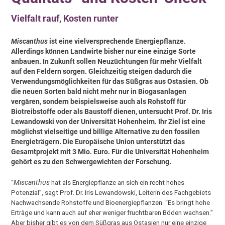
Vielfalt rauf, Kosten runter
Miscanthus
ist eine vielversprechende Energiepflanze.
Allerdings können Landwirte bisher nur eine einzige Sorte
anbauen. In Zukunft sollen Neuzüchtungen für mehr Vielfalt
auf den Feldern sorgen. Gleichzeitig steigen dadurch die
Verwendungsmöglichkeiten für das Süßgras aus Ostasien. Ob
die neuen Sorten bald nicht mehr nur in Biogasanlagen
vergären, sondern beispielsweise auch als Rohstoff für
Biotreibstoffe oder als Baustoff dienen, untersucht Prof. Dr. Iris
Lewandowski von der Universität Hohenheim. Ihr Ziel ist eine
möglichst vielseitige und billige Alternative zu den fossilen
Energieträgern. Die Europäische Union unterstützt das
Gesamtprojekt mit 3 Mio. Euro. Für die Universität Hohenheim
gehört es zu den Schwergewichten der Forschung.
“
Miscanthus
hat als Energiepflanze an sich ein recht hohes
Potenzial”, sagt Prof. Dr. Iris Lewandowski, Leiterin des Fachgebiets
Nachwachsende Rohstoffe und Bioenergiepflanzen. “Es bringt hohe
Erträge und kann auch auf eher weniger fruchtbaren Böden wachsen.”
Aber bisher gibt es von dem Süßgras aus Ostasien nur eine einzige