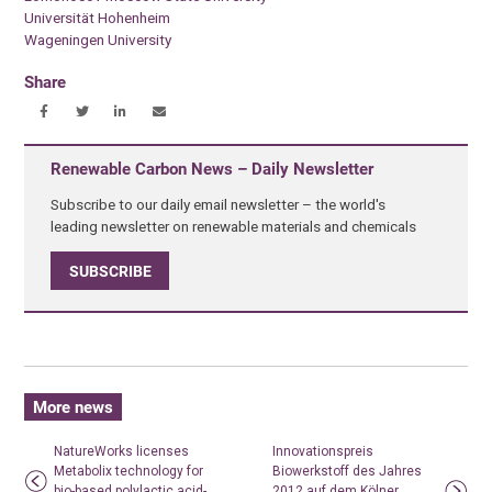
Universität Hohenheim
Wageningen University
Share
Renewable Carbon News – Daily Newsletter
Subscribe to our daily email newsletter – the world's
leading newsletter on renewable materials and chemicals
SUBSCRIBE
More news
NatureWorks licenses
Innovationspreis
Metabolix technology for
Biowerkstoff des Jahres
bio-based polylactic acid-
2012 auf dem Kölner