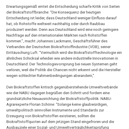
Erwartungsgemäß erntet die Entscheidung scharfe Kritik von Seiten
der Biokraftstoffbranche: “Die Konsequenz der heutigen
Entscheidung ist leider, dass Deutschland weniger Einfluss darauf
hat, ob Rohstoffe weltweit nachhaltig oder durch Raubbau
produziert werden. Denn aus Deutschland wird eine noch geringere
Nachfrage auf den internationalen Märkten nach Rohstoffen
kommen.”, macht Johannes Lackmann, Geschäftsführer des
Verbandes der Deutschen Biokraftstoffindustrie (VDB), seiner
Enttäuschung Luft. “Vermutlich wird die Biokraftstofftechnologie ein
ähnliches Schicksal erleiden wie andere industrielle Innovationen in
Deutschland: Der Technologievorsprung bei neuen Systemen geht
verloren, weil die Politik die Chancen nicht erkennt und die Hersteller
wegen schlechter Rahmenbedingungen abwandern,”.
Den Biokraftstoffen kritisch gegenüberstehende Umweltverbände
wie der NABU dagegen begrüßen den Schritt und fordern eine
grundsätzliche Neuausrichtung der Biokraftstoffpolitik. NABU-
Agrarexperte Florian Schöne: “Solange keine glaubwürdigen,
umweltpolitisch sinnvollen Instrumente und Standards zur
Erzeugung von Biokraftstoffen existieren, sollten die
Biokraftstoffquoten auf dem jetzigen Stand eingefroren und die
Ausbauziele einer Sozial- und Umweltverträglichkeitsprüfung