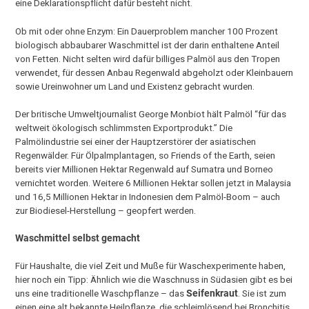
eine Deklarationspflicht dafür besteht nicht.
Ob mit oder ohne Enzym: Ein Dauerproblem mancher 100 Prozent
biologisch abbaubarer Waschmittel ist der darin enthaltene Anteil
von Fetten. Nicht selten wird dafür billiges Palmöl aus den Tropen
verwendet, für dessen Anbau Regenwald abgeholzt oder Kleinbauern
sowie Ureinwohner um Land und Existenz gebracht wurden.
Der britische Umweltjournalist George Monbiot hält Palmöl “für das
weltweit ökologisch schlimmsten Exportprodukt.” Die
Palmölindustrie sei einer der Hauptzerstörer der asiatischen
Regenwälder. Für Ölpalmplantagen, so Friends of the Earth, seien
bereits vier Millionen Hektar Regenwald auf Sumatra und Borneo
vernichtet worden. Weitere 6 Millionen Hektar sollen jetzt in Malaysia
und 16,5 Millionen Hektar in Indonesien dem Palmöl-Boom – auch
zur Biodiesel-Herstellung – geopfert werden.
Waschmittel selbst gemacht
Für Haushalte, die viel Zeit und Muße für Waschexperimente haben,
hier noch ein Tipp: Ähnlich wie die Waschnuss in Südasien gibt es bei
uns eine traditionelle Waschpflanze – das
Seifenkraut
. Sie ist zum
einen eine alt bekannte Heilpflanze, die schleimlösend bei Bronchitis,