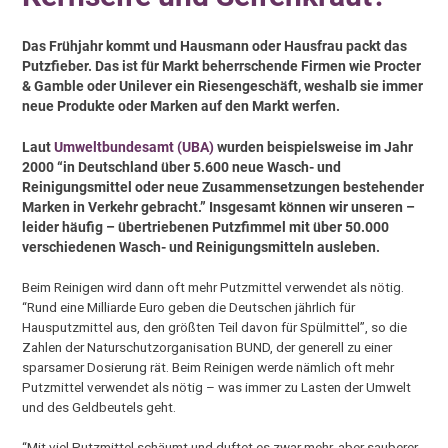
Das Frühjahr kommt und Hausmann oder Hausfrau packt das
Putzfieber. Das ist für Markt beherrschende Firmen wie Procter
& Gamble oder Unilever ein Riesengeschäft, weshalb sie immer
neue Produkte oder Marken auf den Markt werfen.
Laut
Umweltbundesamt (UBA)
wurden beispielsweise im Jahr
2000 “in Deutschland über 5.600 neue Wasch- und
Reinigungsmittel oder neue Zusammensetzungen bestehender
Marken in Verkehr gebracht.” Insgesamt können wir unseren –
leider häufig – übertriebenen Putzfimmel mit über 50.000
verschiedenen Wasch- und Reinigungsmitteln ausleben.
Beim Reinigen wird dann oft mehr Putzmittel verwendet als nötig.
“Rund eine Milliarde Euro geben die Deutschen jährlich für
Hausputzmittel aus, den größten Teil davon für Spülmittel”, so die
Zahlen der Naturschutzorganisation BUND, der generell zu einer
sparsamer Dosierung rät. Beim Reinigen werde nämlich oft mehr
Putzmittel verwendet als nötig – was immer zu Lasten der Umwelt
und des Geldbeutels geht.
“Mit viel Putzmittel schäumt und duftet es zwar mehr, aber sauberer