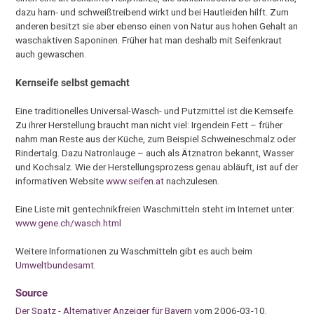
dazu harn- und schweißtreibend wirkt und bei Hautleiden hilft. Zum
anderen besitzt sie aber ebenso einen von Natur aus hohen Gehalt an
waschaktiven Saponinen. Früher hat man deshalb mit Seifenkraut
auch gewaschen.
Kernseife selbst gemacht
Eine traditionelles Universal-Wasch- und Putzmittel ist die Kernseife.
Zu ihrer Herstellung braucht man nicht viel: Irgendein Fett – früher
nahm man Reste aus der Küche, zum Beispiel Schweineschmalz oder
Rindertalg. Dazu Natronlauge – auch als Ätznatron bekannt, Wasser
und Kochsalz. Wie der Herstellungsprozess genau abläuft, ist auf der
informativen Website
www.seifen.at
nachzulesen.
Eine Liste mit gentechnikfreien Waschmitteln steht im Internet unter:
www.gene.ch/wasch.html
Weitere Informationen zu Waschmitteln gibt es auch beim
Umweltbundesamt
.
Source
Der Spatz - Alternativer Anzeiger für Bayern
vom 2006-03-10.