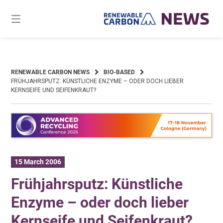
Skip
to
content
RENEWABLE CARBON NEWS
BIO-BASED
FRÜHJAHRSPUTZ: KÜNSTLICHE ENZYME – ODER DOCH LIEBER
KERNSEIFE UND SEIFENKRAUT?
15 March 2006
Frühjahrsputz: Künstliche
Enzyme – oder doch lieber
Kernseife und Seifenkraut?