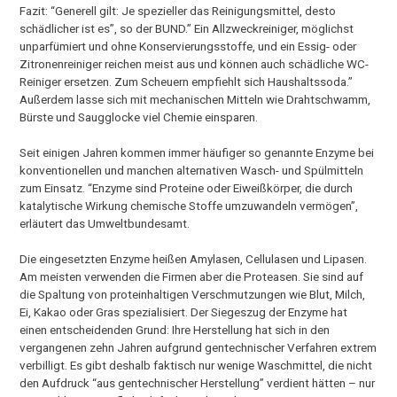
Fazit: “Generell gilt: Je spezieller das Reinigungsmittel, desto
schädlicher ist es”, so der BUND.” Ein Allzweckreiniger, möglichst
unparfümiert und ohne Konservierungsstoffe, und ein Essig- oder
Zitronenreiniger reichen meist aus und können auch schädliche WC-
Reiniger ersetzen. Zum Scheuern empfiehlt sich Haushaltssoda.”
Außerdem lasse sich mit mechanischen Mitteln wie Drahtschwamm,
Bürste und Saugglocke viel Chemie einsparen.
Seit einigen Jahren kommen immer häufiger so genannte Enzyme bei
konventionellen und manchen alternativen Wasch- und Spülmitteln
zum Einsatz. “Enzyme sind Proteine oder Eiweißkörper, die durch
katalytische Wirkung chemische Stoffe umzuwandeln vermögen”,
erläutert das Umweltbundesamt.
Die eingesetzten Enzyme heißen Amylasen, Cellulasen und Lipasen.
Am meisten verwenden die Firmen aber die Proteasen. Sie sind auf
die Spaltung von proteinhaltigen Verschmutzungen wie Blut, Milch,
Ei, Kakao oder Gras spezialisiert. Der Siegeszug der Enzyme hat
einen entscheidenden Grund: Ihre Herstellung hat sich in den
vergangenen zehn Jahren aufgrund gentechnischer Verfahren extrem
verbilligt. Es gibt deshalb faktisch nur wenige Waschmittel, die nicht
den Aufdruck “aus gentechnischer Herstellung” verdient hätten – nur