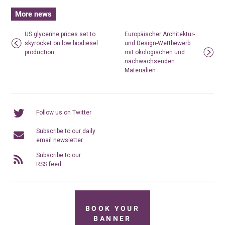
More news
US glycerine prices set to
Europäischer Architektur-
skyrocket on low biodiesel
und Design-Wettbewerb
production
mit ökologischen und
nachwachsenden
Materialien
Follow us on Twitter
Subscribe to our daily
email newsletter
Subscribe to our
RSS feed
BOOK YOUR
BANNER