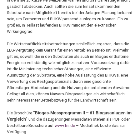
in dem sie zu kurze Verweilzeiten wählen und das Gärrestlager nicht
gasdicht abdecken. Auch sollten die zum Einsatz kommenden
Substrate nach Möglichkeit bereits bei der Anlagen-Planung bekannt
sein, um Fermenter und BHKW passend auslegen zu können. Ein zu
großes, in Teillast laufendes BHKW mindert den elektrischen
Wirkungsgrad.
Die Wirtschaftlichkeitsbetrachtungen schließlich ergaben, dass die
EEG-Vergütung kein Garant für einen rentablen Betrieb ist. Vielmehr
gilt es, sowohl die in den Substraten als auch im Biogas enthaltene
Energie so vollständig wie möglich zu nutzen. Voraussetzung dafür
ist die Minimierung technischer Störungen, eine effiziente
Ausnutzung der Substrate, eine hohe Auslastung des BHKWs, eine
Verwertung des Restgaspotenzials durch eine gasdichte
Gärrestlager-Abdeckung und die Nutzung der anfallenden Abwärme.
Gelingt all dies, können Nawaro-Biogasanlagen ein wirtschaftlich
sehr interessanter Betriebszweig für die Landwirtschaft sein.
Die Broschüre
“Biogas-Messprogramm II – 61 Biogasanlagen im
Vergleich”
und die dazugehörigen Messdaten stehen als PDF oder
bestellbare Broschüre auf
www.fnr.de
– Mediathek kostenlos zur
Verfügung.