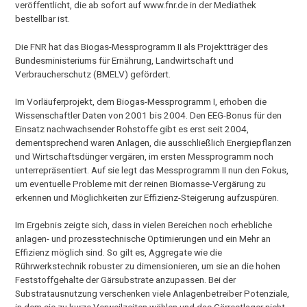
veröffentlicht, die ab sofort auf www.fnr.de in der Mediathek
bestellbar ist.
Die FNR hat das Biogas-Messprogramm II als Projektträger des
Bundesministeriums für Ernährung, Landwirtschaft und
Verbraucherschutz (BMELV) gefördert.
Im Vorläuferprojekt, dem Biogas-Messprogramm I, erhoben die
Wissenschaftler Daten von 2001 bis 2004. Den EEG-Bonus für den
Einsatz nachwachsender Rohstoffe gibt es erst seit 2004,
dementsprechend waren Anlagen, die ausschließlich Energiepflanzen
und Wirtschaftsdünger vergären, im ersten Messprogramm noch
unterrepräsentiert. Auf sie legt das Messprogramm II nun den Fokus,
um eventuelle Probleme mit der reinen Biomasse-Vergärung zu
erkennen und Möglichkeiten zur Effizienz-Steigerung aufzuspüren.
Im Ergebnis zeigte sich, dass in vielen Bereichen noch erhebliche
anlagen- und prozesstechnische Optimierungen und ein Mehr an
Effizienz möglich sind. So gilt es, Aggregate wie die
Rührwerkstechnik robuster zu dimensionieren, um sie an die hohen
Feststoffgehalte der Gärsubstrate anzupassen. Bei der
Substratausnutzung verschenken viele Anlagenbetreiber Potenziale,